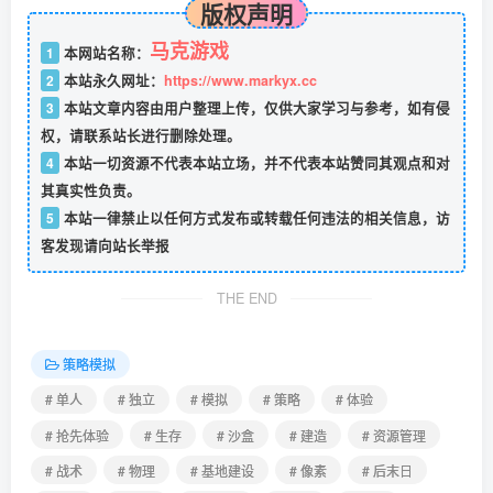
版权声明
马克游戏
1
本网站名称：
2
本站永久网址：
https://www.markyx.cc
3
本站文章内容由用户整理上传，仅供大家学习与参考，如有侵
权，请联系站长进行删除处理。
4
本站一切资源不代表本站立场，并不代表本站赞同其观点和对
其真实性负责。
5
本站一律禁止以任何方式发布或转载任何违法的相关信息，访
客发现请向站长举报
THE END
策略模拟
# 单人
# 独立
# 模拟
# 策略
# 体验
# 抢先体验
# 生存
# 沙盒
# 建造
# 资源管理
# 战术
# 物理
# 基地建设
# 像素
# 后末日