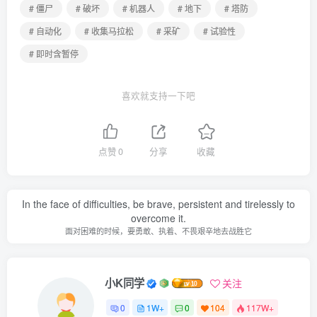
# 僵尸
# 破坏
# 机器人
# 地下
# 塔防
# 自动化
# 收集马拉松
# 采矿
# 试验性
# 即时含暂停
喜欢就支持一下吧
点赞
0
分享
收藏
In the face of difficulties, be brave, persistent and tirelessly to
overcome it.
面对困难的时候，要勇敢、执着、不畏艰辛地去战胜它
小K同学
关注
0
1W+
0
104
117W+