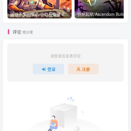
坚持不懈的使命:宇航员查理 Build.7346444|休闲益智|容量374MB|免安装绿色中文版
扬帆起
评论
抢沙发
请登录后发表评论
登录
注册