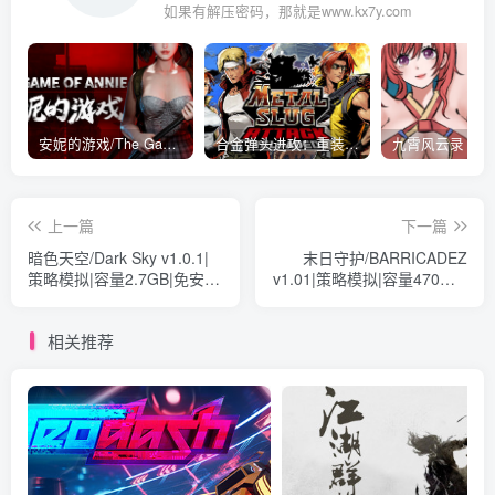
如果有解压密码，那就是www.kx7y.com
安妮的游戏/The Game of Annie v0.99981|射击动作|容量14.6GB|免安装绿色中文版
合金弹头进攻：重装上阵/METAL SLUG ATTACK RELOADED Build.16214511|策略模拟|容量2.7GB|免安装绿色中文版
上一篇
下一篇
暗色天空/Dark Sky v1.0.1|
末日守护/BARRICADEZ
策略模拟|容量2.7GB|免安装
v1.01|策略模拟|容量470MB|
绿色中文版
免安装绿色中文版
相关推荐