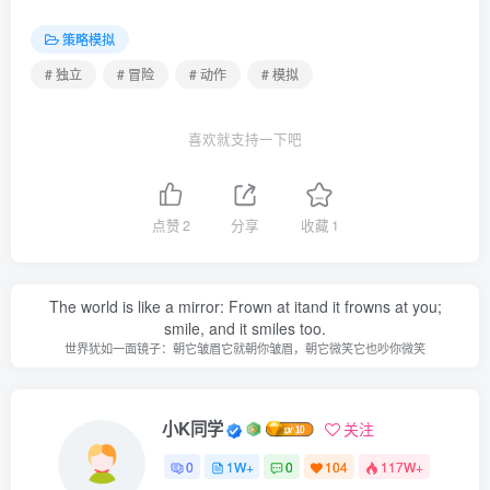
策略模拟
# 独立
# 冒险
# 动作
# 模拟
喜欢就支持一下吧
点赞
2
分享
收藏
1
The world is like a mirror: Frown at itand it frowns at you;
smile, and it smiles too.
世界犹如一面镜子：朝它皱眉它就朝你皱眉，朝它微笑它也吵你微笑
小K同学
关注
0
1W+
0
104
117W+