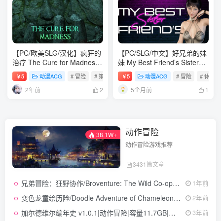
【PC/欧美SLG/汉化】疯狂的
【PC/SLG/中文】好兄弟的妹
治疗 The Cure for Madness
妹 My Best Friend’s Sister
Ch.7 汉化版【1.9G】
V1.0 STEAM官方中文版
5
动漫ACG
# 冒险
# 策略
# 恐怖
5
动漫ACG
# 冒险
# 休闲
￥
￥
【369MB】
2年前
5个月前
2
1
动作冒险
38.1W+
动作冒险游戏推荐
3431篇文章
兄弟冒险：狂野协作/Broventure: The Wild Co-op v1.4|动作冒险|容量1.2GB|免安装绿色中文版
1年前
变色龙童绘历险/Doodle Adventure of Chameleon v1.0.0|动作冒险|容量1.8GB|免安装绿色中文版
2年前
加尔德维尔编年史 v1.0.1|动作冒险|容量11.7GB|免安装绿色中文版
3年前