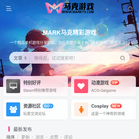
MARK马克精彩游戏
一个精品单机游戏分享网站，为玩家整合当下热门单机游戏，欢迎关注！
文章
懒得逛，试试搜索吧！
特别好评
动漫游戏
VIP
Steam特别推荐游戏
ACG-Galgame
资源社区
Cosplay
GO
NEW
玩家交流论坛
这是一个神奇的领域
最新发布
排序
更新
浏览
点赞
评论