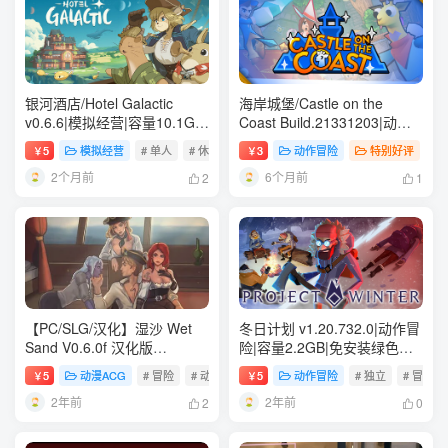
银河酒店/Hotel Galactic
海岸城堡/Castle on the
v0.6.6|模拟经营|容量10.1GB|
Coast Build.21331203|动作
免安装绿色中文版
冒险|容量712MB|免安装绿色
5
模拟经营
# 单人
# 休闲
# 模拟
3
动作冒险
特别好评
# 
￥
￥
中文版
2个月前
6个月前
2
1
【PC/SLG/汉化】湿沙 Wet
冬日计划 v1.20.732.0|动作冒
Sand V0.6.0f 汉化版
险|容量2.2GB|免安装绿色中
【1.3G】
文版
5
动漫ACG
# 冒险
# 动作
# 策略
5
动作冒险
# 独立
# 冒险
￥
￥
2年前
2年前
2
0