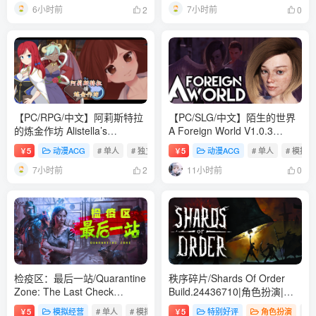
6小时前
7小时前
2
0
【PC/RPG/中文】阿莉斯特拉
【PC/SLG/中文】陌生的世界
的炼金作坊 Alistella’s
A Foreign World V1.0.3
Alchemy Lab Build.24310694
STEAM官方中文版【1.8GB】
5
动漫ACG
# 单人
# 独立
# 角色扮演
5
动漫ACG
# 单人
# 模拟
￥
￥
STEAM官方中文版【2.2GB】
7小时前
11小时前
2
0
检疫区：最后一站/Quarantine
秩序碎片/Shards Of Order
Zone: The Last Check
Build.24436710|角色扮演|容
v1.1.13.1981|模拟经营|容量
量2.9GB|免安装绿色中文版
5
模拟经营
# 单人
# 模拟
# 3D
5
特别好评
角色扮演
# 
￥
￥