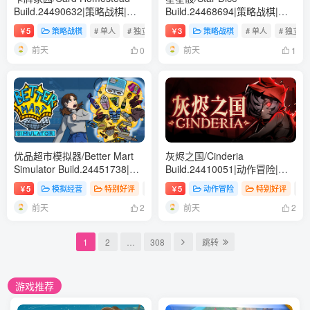
Build.24490632|策略战棋|容
Build.24468694|策略战棋|容
量1.3GB|免安装绿色中文版
量511B|免安装绿色中文版
5
策略战棋
# 单人
# 独立
# 模拟
3
策略战棋
# 单人
# 独立
￥
￥
前天
前天
0
1
优品超市模拟器/Better Mart
灰烬之国/Cinderia
Simulator Build.24451738|模
Build.24410051|动作冒险|容
拟经营|容量5.7GB|免安装绿色
量9.4GB|免安装绿色中文版
5
模拟经营
特别好评
# 单人
5
# 独立
动作冒险
# 休闲
特别好评
# 
￥
￥
中文版
前天
前天
2
2
1
2
…
308
跳转
游戏推荐