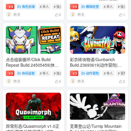
Build.24298107|角色扮演|容
量2GB|免安装绿色中文版
3
角色扮演
# 单人
# 独立
# 休闲
5
模拟经营
# 单人
# 独立
￥
￥
量345B|免安装绿色中文版
昨天
昨天
0
1
点击组装循环/Click Build
彩京砖块物语/Gunbarich
Repeat Build.24505459|休闲
Build.23693619|动作冒险|容
益智|容量1.5GB|免安装绿色中
量628B|免安装绿色中文版
5
休闲益智
# 单人
# 独立
# 休闲
3
动作冒险
# 单人
# 冒险
￥
￥
文版
昨天
昨天
0
2
异常形态/Quasimorph v1.0正
芜菁登山记/Turnip Mountain