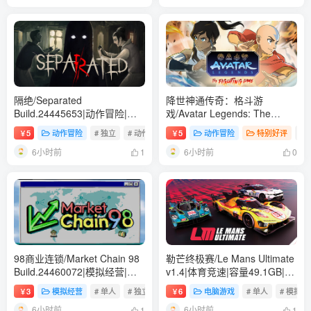
隔绝/Separated
降世神通传奇：格斗游
Build.24445653|动作冒险|容
戏/Avatar Legends: The
量8.1GB|免安装绿色中文版
Fighting Game
5
动作冒险
# 独立
# 动作
# 3D
5
动作冒险
特别好评
# 
￥
￥
Build.24421547|动作冒险|容
6小时前
6小时前
量8.2GB|免安装绿色中文版
1
0
98商业连锁/Market Chain 98
勒芒终极赛/Le Mans Ultimate
Build.24460072|模拟经营|容
v1.4|体育竞速|容量49.1GB|免
量179B|免安装绿色中文版
安装绿色中文版
3
模拟经营
# 单人
# 独立
# 模拟
6
电脑游戏
# 单人
# 模拟
￥
￥
6小时前
6小时前
1
1