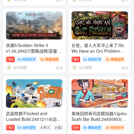
突袭5/Sudden Strike 5
长官，兽人大军冲上来了/Sir,
v1.06.29427|策略战棋|容量
We Have an Orc Problem
20.6GB|免安装绿色中文版
Build.24409738|策略战棋|容
6
特别好评
策略战棋
# 单人
3
# 动作
特别好评
# 策略
策略战棋
# 
￥
￥
量158B|免安装绿色中文版
6小时前
6小时前
2
0
武装牧群/Flocked and
美味回转寿司店模拟器/Ugoku
Loaded Build.24512118|动作
Sushi Bar Build.24450903|模
冒险|容量557B|免安装绿色中
拟经营|容量1.5GB|免安装绿色
3
动作冒险
# 单人
# 独立
# 休闲
5
模拟经营
特别好评
# 
￥
￥
文版
中文版