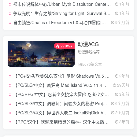
都市传说解体中心/Urban Myth Dissolution Center v1.3.0|动作冒险|容量3.4GB|免安装绿色中文版
1年前
争取光明：生存之战/Striving for Light: Survival Build.17292315|动作冒险|容量1.2GB|免安装绿色中文版
1年前
自由锁链/Chains of Freedom v1.0.4|动作冒险|容量3.8GB|免安装绿色中文版
9个月前
动漫ACG
270W+
动漫游戏推荐
5076篇文章
【PC+安卓/欧美SLG/汉化】阴影 Shadows V0.5 汉化版【960M】
2年前
【PC/SLG/中文】疯狂岛 Mad Island V0.5.11.4 STEAM官方中文版【1.5GB】
29天前
【PC/RPG/中文】忍者少女挠痒大冒险 忍者少女たちのくすぐり大冒険 中文版【615M】
3年前
【PC/SLG/中文】调教师：闷骚少女的秘密 Project H Stalk V0.72 汉化版【2.4GB】
6个月前
【PC/SLG/中文】异世界大老二 IsekaiBigDick V1.0.2 汉化版【2.6GB】
2个月前
【RPG/汉化】欢迎来到精灵的森林~ 汉化中文版【3.7G】
3年前