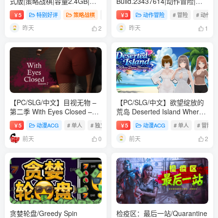
式版|策略战棋|容量2.4GB|免
Build.23437614|动作冒险|容
安装绿色中文版
量128B|免安装绿色中文版
5
特别好评
策略战棋
# 单人
3
# 动作
动作冒险
# 策略
# 冒险
# 动作
￥
￥
昨天
昨天
2
1
【PC/SLG/中文】目视无物 –
【PC/SLG/中文】欲望绽放的
第二季 With Eyes Closed –
荒岛 Deserted Island Where
Season 2 Build.24311960
Desire Blossoms V1.03
5
动漫ACG
# 单人
# 独立
# 冒险
5
动漫ACG
# 单人
# 冒险
￥
￥
STEAM官方中文版【9.8GB】
STEAM官方中文版【1.1GB】
前天
前天
0
2
贪婪轮盘/Greedy Spin
检疫区：最后一站/Quarantine