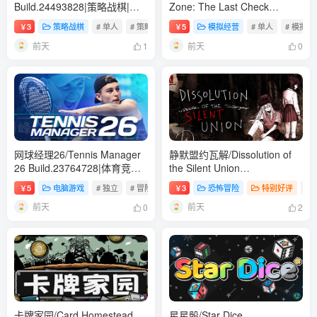
Build.24493828|策略战棋|容
Zone: The Last Check
量247B|免安装绿色中文版
v1.1.13.1981|模拟经营|容量
3
策略战棋
# 单人
# 策略
# 类 Rogue
5
模拟经营
# 单人
# 模拟
￥
￥
12.7GB|免安装绿色中文版
前天
前天
1
0
网球经理26/Tennis Manager
静默盟约瓦解/Dissolution of
26 Build.23764728|体育竞速|
the Silent Union
容量4.1GB|免安装绿色中文版
Build.24450155|恐怖冒险|容
5
电脑游戏
# 独立
# 冒险
# 动作
3
恐怖冒险
特别好评
# 
￥
￥
量1GB|免安装绿色中文版
前天
前天
0
2
卡牌家园/Card Homestead
星星骰/Star Dice