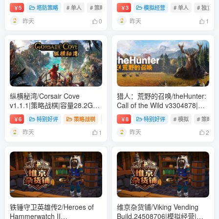
容量14.3GB|免安装绿色 中文
量479B|免安装绿色中文版
5
塔防策略
# 单人
# 策略
# 角色扮演
3
模拟经营
# 单人
# 独立
￥
￥
版
昨天
昨天
0
1
纵横秘湾/Corsair Cove
猎人：荒野的召唤/theHunter:
v1.1.1|策略战棋|容量28.2GB|
Call of the Wild v3304878|动
免安装绿色中文版
作射击|容量121.2GB|免安装
6
特别好评
策略战棋
# 单人
8
# 模拟
特别好评
# 策略
# 模拟
# 策略
￥
￥
绿色中文版
昨天
昨天
1
2
铁锤守卫英雄传2/Heroes of
维京杂货铺/Viking Vending
Hammerwatch II
Build.24508706|模拟经营|容