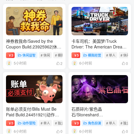
神券救我命/Saved by the
卡车司机：美国梦/Truck
Coupon Build.23925962|休闲
Driver: The American Dream
益智|容量273B|免安装绿色中
Build.24390879|模拟经营|容
3
休闲益智
# 休闲
# 模拟
# 角色扮演
5
模拟经营
# 单人
# 休闲
￥
￥
文版
量19.5GB|免安装绿色中文版
5小时前
6小时前
2
0
账单必须支付/Bills Must Be
石质碎片/紫色晶
Paid Build.24451921|动作冒
石/Stoneshard
险|容量1.4GB|免安装绿色中文
Build.24221199|角色扮演|容
5
动作冒险
# 单人
# 独立
# 休闲
3
角色扮演
# 单人
# 独立
￥
￥
版
量887B|免安装绿色中文版
6小时前
6小时前
0
0