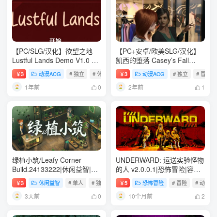
【PC/SLG/汉化】欲望之地
【PC+安卓/欧美SLG/汉化】
Lustful Lands Demo V1.0 汉
凯西的堕落 Casey’s Fall
化版【210M】
V2023-12 汉化版【626M】
3
动漫ACG
# 独立
# 休闲
# 模拟
3
动漫ACG
# 独立
# 冒险
￥
￥
1年前
2年前
0
1
绿植小筑/Leafy Corner
UNDERWARD: 运送实验怪物
Build.24133222|休闲益智|容
的人 v2.0.0.1|恐怖冒险|容量
量630B|免安装绿色中文版
10.2G|免安装绿色中文版
3
休闲益智
# 单人
# 独立
# 休闲
5
恐怖冒险
# 冒险
# 动作
￥
￥
3天前
10个月前
0
2