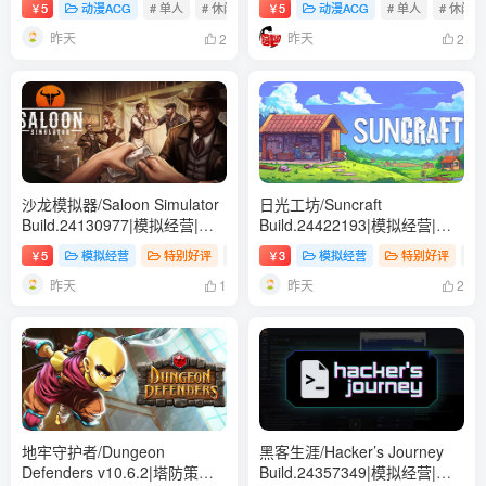
5
动漫ACG
# 单人
# 休闲
# 模拟
5
动漫ACG
# 单人
# 休闲
￥
￥
中文版【651MB】
中文版【954MB】
昨天
昨天
2
2
沙龙模拟器/Saloon Simulator
日光工坊/Suncraft
Build.24130977|模拟经营|容
Build.24422193|模拟经营|容
量9.6GB|免安装绿色中文版
量364B|免安装绿色中文版
5
模拟经营
特别好评
# 单人
3
# 模拟
模拟经营
# 3D
特别好评
# 
￥
￥
昨天
昨天
1
2
地牢守护者/Dungeon
黑客生涯/Hacker’s Journey
Defenders v10.6.2|塔防策略|
Build.24357349|模拟经营|容