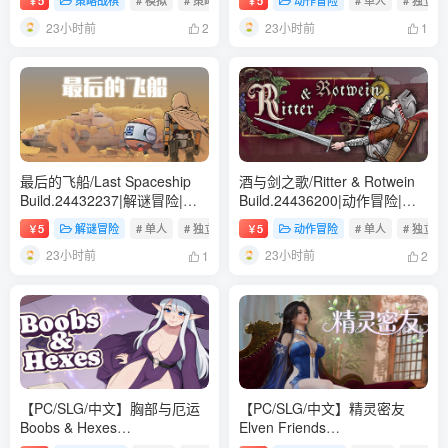
5
策略战棋
# 模拟
# 策略
# 生存
5
动作冒险
# 单人
# 独立
￥
￥
量5.5GB|免安装绿色中文版
23小时前
23小时前
2
1
最后的飞船/Last Spaceship
酒与剑之歌/Ritter & Rotwein
Build.24432237|解谜冒险|容
Build.24436200|动作冒险|容
量1.7GB|免安装绿色中文版
量4.9GB|免安装绿色中文版
5
解谜冒险
# 单人
# 独立
# 冒险
5
动作冒险
# 单人
# 独立
￥
￥
23小时前
23小时前
1
2
【PC/SLG/中文】胸部与厄运
【PC/SLG/中文】精灵密友
Boobs & Hexes
Elven Friends
Build.24421907 STEAM官方
Build.24386731 STEAM官方