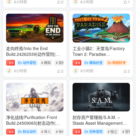
6小时前
6小时前
0
1
走向终焉/Into the End
工业小镇2：天堂岛/Factory
Build.24262539|动作冒险|容
Town 2: Paradise
量5.3GB|免安装绿色中文版
Build.24484409|模拟经营|容
5
动作冒险
# 模拟
# 探索
# 氛围
3
模拟经营
特别好评
# 
￥
￥
量765B|免安装绿色中文版
6小时前
6小时前
2
2
净化战线/Purification Front
封存资产管理局/S.A.M. –
Build.24509065|射击动作|容
Stasis Asset Management
量271B|免安装绿色中文版
Build.24291086|恐怖冒险|容
3
射击动作
# 单人
# 休闲
# 动作
3
恐怖冒险
# 独立
# 冒险
￥
￥
量399B|免安装绿色中文版