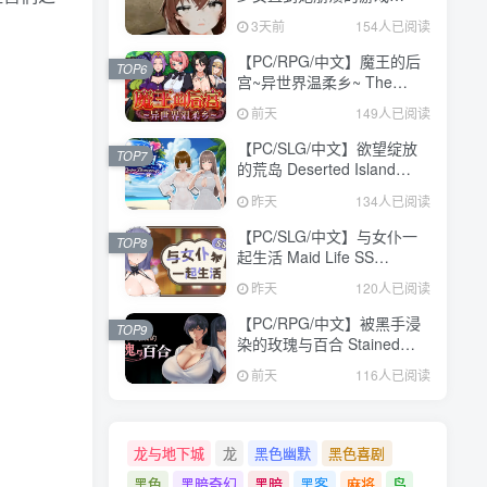
V1.0.0 汉化版【473MB】
3天前
154人已阅读
【PC/RPG/中文】魔王的后
TOP6
宫~异世界温柔乡~ The
Demon King: Harem
前天
149人已阅读
Build.24371582 STEAM官
方中文版【1.6GB】
【PC/SLG/中文】欲望绽放
TOP7
的荒岛 Deserted Island
Where Desire Blossoms
昨天
134人已阅读
V1.03 STEAM官方中文版
【1.1GB】
【PC/SLG/中文】与女仆一
TOP8
起生活 Maid Life SS
Build.24377103 STEAM官
昨天
120人已阅读
方中文版【598MB】
【PC/RPG/中文】被黑手浸
TOP9
染的玫瑰与百合 Stained
Roses & Lilies
前天
116人已阅读
Build.24334183 STEAM官
方中文版【1.9GB】
龙与地下城
龙
黑色幽默
黑色喜剧
黑色
黑暗奇幻
黑暗
黑客
麻将
鸟