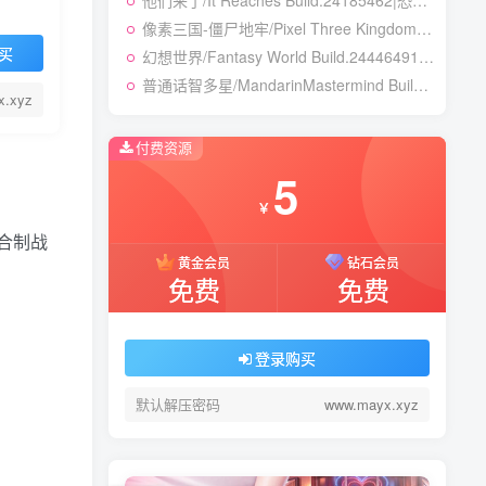
他们来了/It Reaches Build.24185462|恐怖冒险|容量5GB|免安装绿色中文版
像素三国-僵尸地牢/Pixel Three Kingdoms: Zombie Dungeon Build.24007867|动作冒险|容量354B|免安装绿色中文版
买
幻想世界/Fantasy World Build.24446491|策略战棋|容量3.8GB|免安装绿色中文版
普通话智多星/MandarinMastermind Build.24053068|动作冒险|容量5.5GB|免安装绿色中文版
x.xyz
付费资源
5
￥
回合制战
黄金会员
钻石会员
免费
免费
登录购买
默认解压密码
www.mayx.xyz