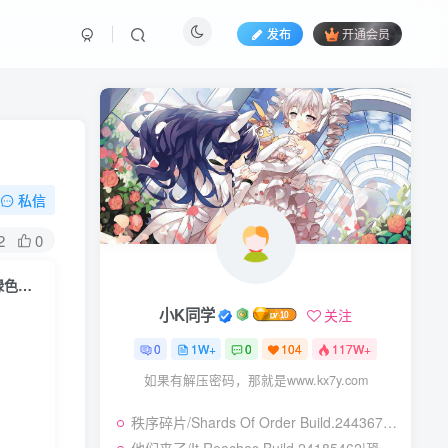
发布
开通会员
私信
2
0
以太术士/Aethermancer Build.24207221|角色扮演|容量6.4GB|免安装绿色中文版
小K同学
关注
0
1W+
0
104
117W+
如果有解压密码，那就是www.kx7y.com
秩序碎片/Shards Of Order Build.24436710|角色扮演|容量2.9GB|免安装绿色中文版