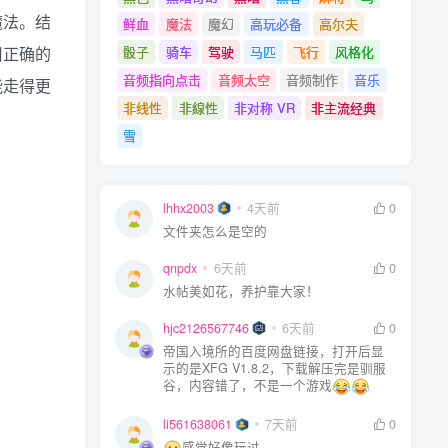
魔法。结
鲜血
魔法
魔幻
高玩必备
高尔夫
用正确的
骰子
骑车
驾驶
马匹
飞行
风格化
音频指向点击
音频太空
音频制作
音乐
能走得更
非线性
非線性
非对称 VR
非主流经典
雪
lhhx2003
4天前
0
文件夹怎么是空的
qnpdx
6天前
0
水帖美如花，养护靠大家！
hjc2126567746
6天前
0
帝国入境所的百度网盘链接，打开后显
示的是XFG V1.8.2，下载解压完是驯服
谷，内容错了，不是一个游戏
li561638061
7天前
0
感觉好像玩过