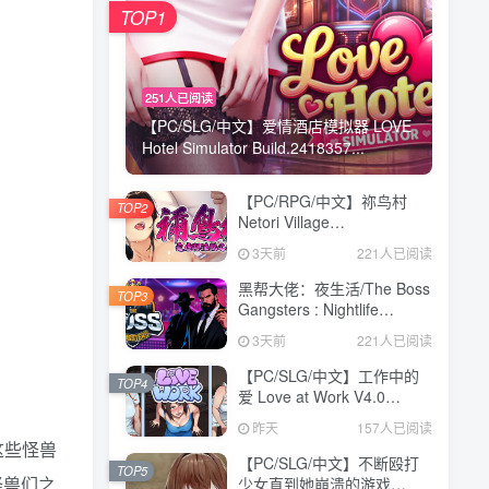
TOP1
251人已阅读
【PC/SLG/中文】爱情酒店模拟器 LOVE
Hotel Simulator Build.2418357...
【PC/RPG/中文】祢鸟村
TOP2
Netori Village
Build.24194835 STEAM官
3天前
221人已阅读
方中文版【540MB】
黑帮大佬：夜生活/The Boss
TOP3
Gangsters : Nightlife
Build.21376939|模拟经营|容
3天前
221人已阅读
量8.4GB|免安装绿色中文版
【PC/SLG/中文】工作中的
TOP4
爱 Love at Work V4.0
STEAM官方中文版
昨天
157人已阅读
【3.1GB】
这些怪兽
【PC/SLG/中文】不断殴打
TOP5
怪兽们之
少女直到她崩溃的游戏