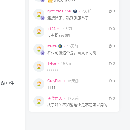
hjc2126567746
7天前
0
连接错了，跳到驯服谷了
tr123
14天前
0
没有提取码啊
mumu
15天前
0
看过动漫这个是，画风不同啊
ffvfcu
15天前
0
666666
GreyPian
16天前
0
虽然重生
1111
逆位罡天
17天前
0
找了好久不知道这个是不是可以用的