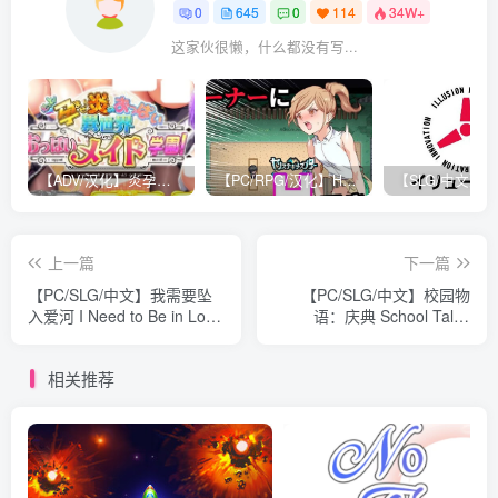
0
645
0
114
34W+
这家伙很懒，什么都没有写...
【ADV/汉化】炎孕：异世界女仆学园 V1.1精翻汉化版+存档【10G】
【PC/RPG/汉化】H宝可梦 Yariste Mesbuter V1.04 汉化版【2.8G】
上一篇
下一篇
【PC/SLG/中文】我需要坠
【PC/SLG/中文】校园物
入爱河 I Need to Be in Love
语：庆典 School Tales
V1.6 汉化版【2.5GB】
V10.7 汉化版【2.8GB】
相关推荐