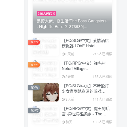
216人已阅读
黑帮大佬：夜生活/The Boss Gangsters
: Nightlife Build.21376939|...
【PC/SLG/中文】爱情酒店
TOP2
模拟器 LOVE Hotel
Simulator Build.24183576
3天前
216人已阅读
STEAM官方中文版
【4.8GB】
【PC/RPG/中文】祢鸟村
TOP3
Netori Village
Build.24194835 STEAM官
2天前
185人已阅读
方中文版【540MB】
【PC/SLG/中文】不断殴打
TOP4
少女直到她崩溃的游戏
V1.0.0 汉化版【473MB】
3天前
141人已阅读
【PC/RPG/中文】魔王的后
TOP5
宫~异世界温柔乡~ The
Demon King: Harem
前天
133人已阅读
Build.24371582 STEAM官