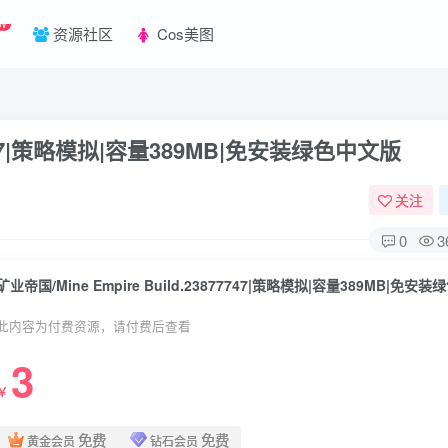
W
资源社区
Cos美图
877747|策略模拟|容量389MB|免安装绿色中文版
关注
0
3
此内容为付费资源，请付费后查看
3
￥
免费
免费
黄金会员
钻石会员