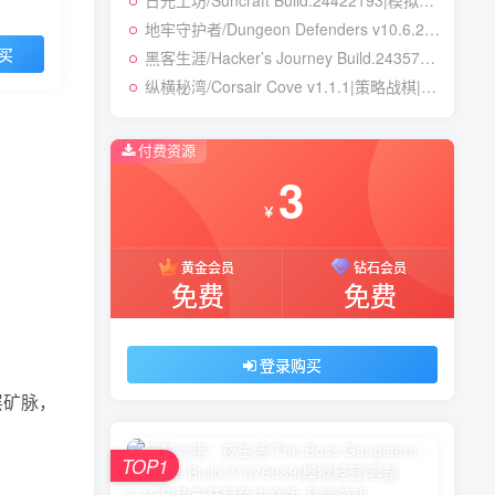
日光工坊/Suncraft Build.24422193|模拟经营|容量364B|免安装绿色中文版
地牢守护者/Dungeon Defenders v10.6.2|塔防策略|容量14.3GB|免安装绿色 中文版
买
黑客生涯/Hacker’s Journey Build.24357349|模拟经营|容量479B|免安装绿色中文版
纵横秘湾/Corsair Cove v1.1.1|策略战棋|容量28.2GB|免安装绿色中文版
付费资源
3
￥
黄金会员
钻石会员
免费
免费
登录购买
层矿脉，
TOP1