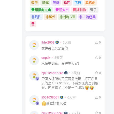
骰子
骑车
驾驶
马匹
飞行
风格化
音频指向点击
音频太空
音频制作
音乐
非线性
非線性
非对称 VR
非主流经典
雪
lhhx2003
3天前
0
文件夹怎么是空的
qnpdx
5天前
0
水帖美如花，养护靠大家！
hjc2126567746
6天前
0
帝国入境所的百度网盘链接，打开后显
示的是XFG V1.8.2，下载解压完是驯服
谷，内容错了，不是一个游戏
li561638061
6天前
0
感觉好像玩过
hjc2126567746
7天前
0