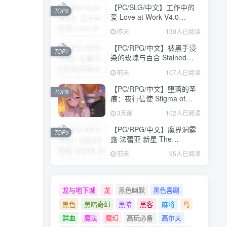
方中文版【1.6GB】
【PC/SLG/中文】工作中的
TOP6
爱 Love at Work V4.0
STEAM官方中文版
昨天
130人已阅读
【3.1GB】
【PC/RPG/中文】被黑手浸
TOP7
染的玫瑰与百合 Stained
Roses & Lilies
前天
107人已阅读
Build.24334183 STEAM官
方中文版【1.9GB】
【PC/RPG/中文】堕落的圣
TOP8
痕：夜行信使 Stigma of
Corruption: Nightbound
3天前
102人已阅读
Courier V1.12 汉化版
【2.5GB】
【PC/RPG/中文】魔界洞露
TOP9
露·法蕾亚 新星 The
Dungeon of Lulu Farea:
前天
95人已阅读
Rebirth V1.01 STEAM官方
中文版【737MB】
龙与地下城
龙
黑色幽默
黑色喜剧
黑色
黑暗奇幻
黑暗
黑客
麻将
鸟
鲜血
魔法
魔幻
高玩必备
高尔夫