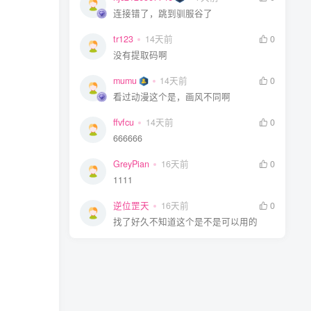
连接错了，跳到驯服谷了
tr123
14天前
0
没有提取码啊
mumu
14天前
0
看过动漫这个是，画风不同啊
ffvfcu
14天前
0
666666
GreyPian
16天前
0
1111
逆位罡天
16天前
0
找了好久不知道这个是不是可以用的