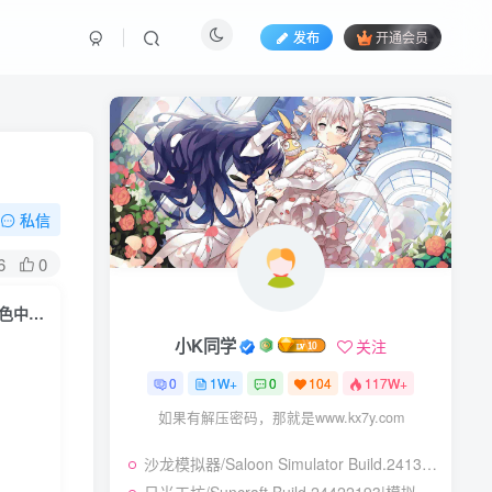
发布
开通会员
私信
6
0
矿业帝国/Mine Empire Build.23877747|策略模拟|容量389MB|免安装绿色中文版
小K同学
关注
0
1W+
0
104
117W+
如果有解压密码，那就是www.kx7y.com
沙龙模拟器/Saloon Simulator Build.24130977|模拟经营|容量9.6GB|免安装绿色中文版