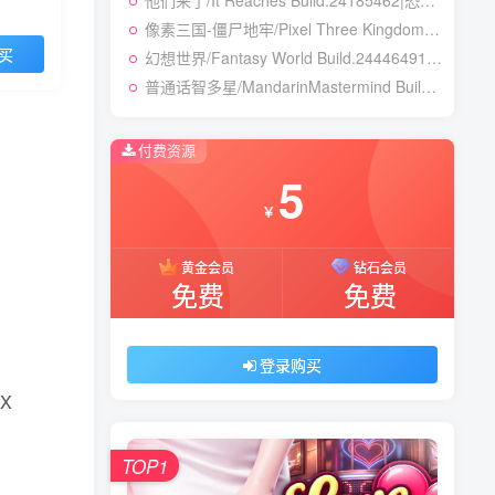
他们来了/It Reaches Build.24185462|恐怖冒险|容量5GB|免安装绿色中文版
像素三国-僵尸地牢/Pixel Three Kingdoms: Zombie Dungeon Build.24007867|动作冒险|容量354B|免安装绿色中文版
买
幻想世界/Fantasy World Build.24446491|策略战棋|容量3.8GB|免安装绿色中文版
普通话智多星/MandarinMastermind Build.24053068|动作冒险|容量5.5GB|免安装绿色中文版
付费资源
5
￥
黄金会员
钻石会员
免费
免费
登录购买
X
TOP1