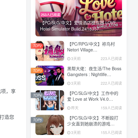
253人已阅读
【PC/SLG/中文】爱情酒店模拟器 LOVE
Hotel Simulator Build.2418357...
【PC/RPG/中文】祢鸟村
TOP2
Netori Village
Build.24194835 STEAM官
3天前
223人已阅读
方中文版【540MB】
黑帮大佬：夜生活/The Boss
TOP3
Gangsters : Nightlife
Build.21376939|模拟经营|容
3天前
222人已阅读
量8.4GB|免安装绿色中文版
选项，享
【PC/SLG/中文】工作中的
TOP4
爱 Love at Work V4.0
STEAM官方中文版
昨天
159人已阅读
【3.1GB】
并打造您
【PC/SLG/中文】不断殴打
TOP5
少女直到她崩溃的游戏
V1.0.0 汉化版【473MB】
3天前
155人已阅读