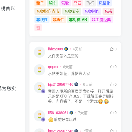
骰子
骑车
驾驶
马匹
飞行
风格化
击榜首以
音频指向点击
音频太空
音频制作
音乐
非线性
非線性
非对称 VR
非主流经典
雪
lhhx2003
4天前
0
文件夹怎么是空的
qnpdx
6天前
0
水帖美如花，养护靠大家！
hjc2126567746
6天前
0
界为您实
帝国入境所的百度网盘链接，打开后显
示的是XFG V1.8.2，下载解压完是驯服
谷，内容错了，不是一个游戏
li561638061
7天前
0
感觉好像玩过
hjc2126567746
7天前
0