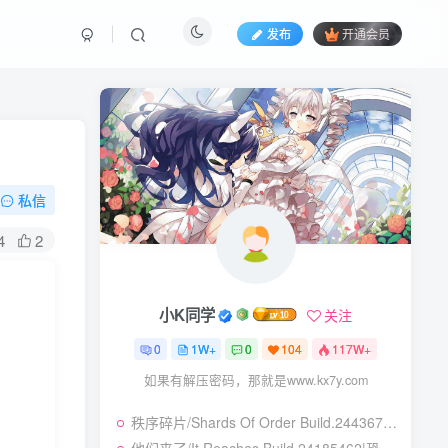
发布
开通会员
私信
4
2
小K同学
关注
0
1W+
0
104
117W+
如果有解压密码，那就是www.kx7y.com
秩序碎片/Shards Of Order Build.24436710|角色扮演|容量2.9GB|免安装绿色中文版