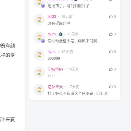
连接错了，跳到驯服谷了
tr123
15天前
0
没有提取码啊
mumu
15天前
0
看过动漫这个是，画风不同啊
的赛车颜
ffvfcu
15天前
0
风格的专
666666
GreyPian
16天前
0
1111
逆位罡天
17天前
0
找了好久不知道这个是不是可以用的
赌注来赢