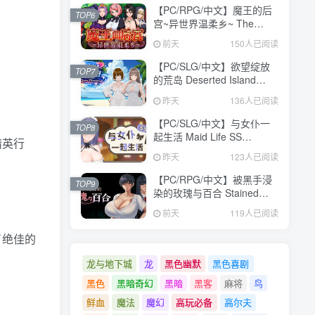
【PC/RPG/中文】魔王的后
TOP6
宫~异世界温柔乡~ The
Demon King: Harem
前天
150人已阅读
Build.24371582 STEAM官
方中文版【1.6GB】
【PC/SLG/中文】欲望绽放
TOP7
的荒岛 Deserted Island
Where Desire Blossoms
昨天
136人已阅读
V1.03 STEAM官方中文版
【1.1GB】
【PC/SLG/中文】与女仆一
TOP8
起生活 Maid Life SS
精英行
Build.24377103 STEAM官
昨天
123人已阅读
方中文版【598MB】
【PC/RPG/中文】被黑手浸
TOP9
染的玫瑰与百合 Stained
Roses & Lilies
前天
119人已阅读
Build.24334183 STEAM官
方中文版【1.9GB】
了绝佳的
龙与地下城
龙
黑色幽默
黑色喜剧
黑色
黑暗奇幻
黑暗
黑客
麻将
鸟
鲜血
魔法
魔幻
高玩必备
高尔夫