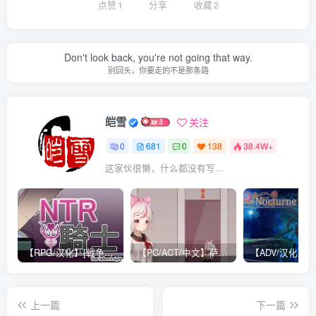
点赞
1
分享
收藏
2
Don't look back, you're not going that way.
别回头，你要走的不是那条路
皑雪
关注
0
681
0
138
38.4W+
这家伙很懒，什么都没有写...
【RPG/汉化】[戦争屋さん] NTR骑士 云汉化先行版【CV/2G】
【PC/ACT/中文】萨哈塔遭遇的一日 Syahata’s bad day V0.79 官方中文版【918M】
上一篇
下一篇