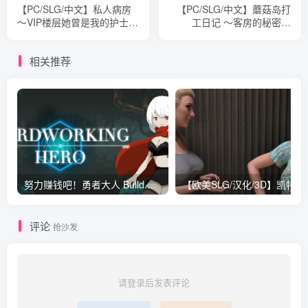
【PC/SLG/中文】私人病房
【PC/SLG/中文】蘑菇岛打
～VIP楼层她曾是我的护士～
工日记 ～客房的秘密～
Private Ward V1.0.3
Mushroom Island Work
STEAM官方中文版
Diary V1.0.2 STEAM官方中
相关推荐
【290MB】
文版【1.6GB】
努力赚钱吧！勇者大人 Build.8034457|动作冒险|容量207MB|免安装绿色中文版
评论
抢沙发
请登录后发表评论