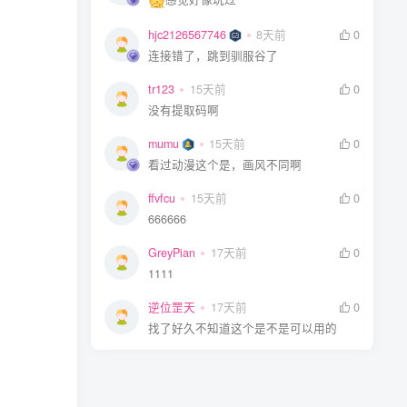
hjc2126567746
8天前
0
连接错了，跳到驯服谷了
tr123
15天前
0
没有提取码啊
mumu
15天前
0
看过动漫这个是，画风不同啊
ffvfcu
15天前
0
666666
GreyPian
17天前
0
1111
逆位罡天
17天前
0
找了好久不知道这个是不是可以用的