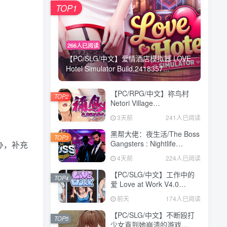
TOP1
266人已阅读
【PC/SLG/中文】爱情酒店模拟器 LOVE
Hotel Simulator Build.2418357...
【PC/RPG/中文】祢鸟村
TOP2
Netori Village
Build.24194835 STEAM官
3天前
241人已阅读
方中文版【540MB】
黑帮大佬：夜生活/The Boss
TOP3
Gangsters : Nightlife
办，补充
Build.21376939|模拟经营|容
4天前
224人已阅读
量8.4GB|免安装绿色中文版
【PC/SLG/中文】工作中的
TOP4
爱 Love at Work V4.0
STEAM官方中文版
前天
174人已阅读
【3.1GB】
【PC/SLG/中文】不断殴打
TOP5
少女直到她崩溃的游戏