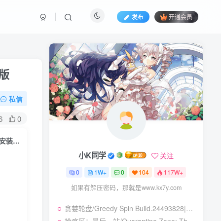
发布
开通会员
文版
私信
6
0
手办商店模拟器/Figure Shop Simulator v0.5.1|模拟经营|容量1.7GB|免安装绿色中文版
小K同学
关注
0
1W+
0
104
117W+
如果有解压密码，那就是www.kx7y.com
贪婪轮盘/Greedy Spin Build.24493828|策略战棋|容量247B|免安装绿色中文版