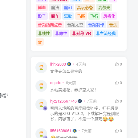
鲜血
魔法
魔幻
高玩必备
高尔夫
骰子
骑车
驾驶
马匹
飞行
风格化
音频指向点击
音频太空
音频制作
音乐
非线性
非線性
非对称 VR
非主流经典
雪
lhhx2003
4天前
0
文件夹怎么是空的
qnpdx
6天前
0
水帖美如花，养护靠大家！
顶端？
hjc2126567746
7天前
0
帝国入境所的百度网盘链接，打开后显
示的是XFG V1.8.2，下载解压完是驯服
谷，内容错了，不是一个游戏
li561638061
7天前
0
感觉好像玩过