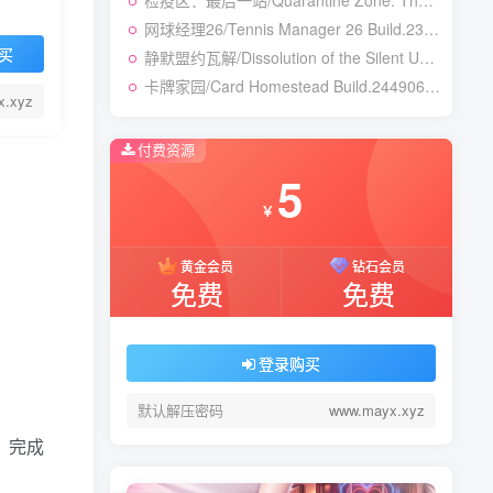
检疫区：最后一站/Quarantine Zone: The Last Check v1.1.13.1981|模拟经营|容量12.7GB|免安装绿色中文版
网球经理26/Tennis Manager 26 Build.23764728|体育竞速|容量4.1GB|免安装绿色中文版
买
静默盟约瓦解/Dissolution of the Silent Union Build.24450155|恐怖冒险|容量1GB|免安装绿色中文版
卡牌家园/Card Homestead Build.24490632|策略战棋|容量1.3GB|免安装绿色中文版
x.xyz
付费资源
5
￥
黄金会员
钻石会员
免费
免费
登录购买
默认解压密码
www.mayx.xyz
，完成