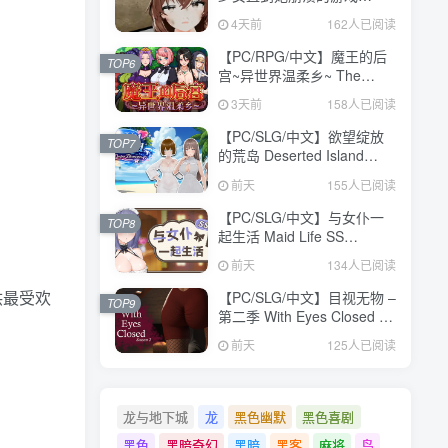
V1.0.0 汉化版【473MB】
4天前
162人已阅读
【PC/RPG/中文】魔王的后
TOP6
宫~异世界温柔乡~ The
Demon King: Harem
3天前
158人已阅读
Build.24371582 STEAM官
方中文版【1.6GB】
【PC/SLG/中文】欲望绽放
TOP7
的荒岛 Deserted Island
Where Desire Blossoms
前天
155人已阅读
V1.03 STEAM官方中文版
【1.1GB】
【PC/SLG/中文】与女仆一
TOP8
起生活 Maid Life SS
Build.24377103 STEAM官
前天
134人已阅读
方中文版【598MB】
供最受欢
【PC/SLG/中文】目视无物 –
TOP9
第二季 With Eyes Closed –
Season 2 Build.24311960
前天
125人已阅读
STEAM官方中文版
【9.8GB】
龙与地下城
龙
黑色幽默
黑色喜剧
黑色
黑暗奇幻
黑暗
黑客
麻将
鸟