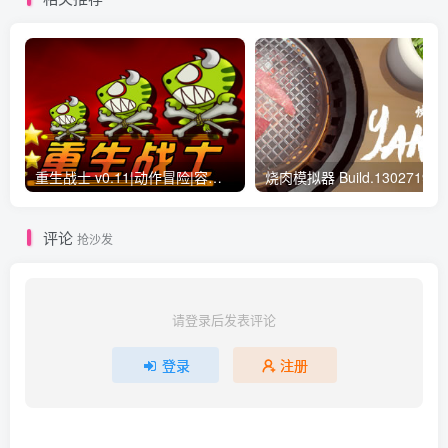
重生战士 v0.11|动作冒险|容量2.1GB|免安装绿色中文版
烧肉模拟器 Build.130271
评论
抢沙发
请登录后发表评论
登录
注册