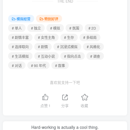
THE END
模拟经营
特别好评
# 单人
# 独立
# 模拟
# 氛围
# 2D
# 剧情丰富
# 女性主角
# 生存
# 多结局
# 选择取向
# 剧情
# 沉浸式模拟
# 风格化
# 生活模拟
# 互动小说
# 指向点击
# 调查
# 对话
# 90 年代
# 叙事
喜欢就支持一下吧
点赞
1
分享
收藏
Hard-working is actually a cool thing.