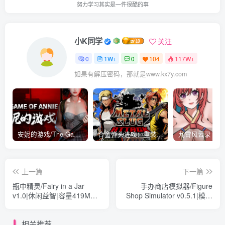
努力学习其实是一件很酷的事
小K同学
关注
0
1W+
0
104
117W+
如果有解压密码，那就是www.kx7y.com
安妮的游戏/The Game of Annie v0.99981|射击动作|容量14.6GB|免安装绿色中文版
合金弹头进攻：重装上阵/METAL SLUG ATTACK RELOADED Build.16214511|策略模拟|容量2.7GB|免安装绿色中文版
上一篇
下一篇
瓶中精灵/Fairy in a Jar
手办商店模拟器/Figure
v1.0|休闲益智|容量419MB|
Shop Simulator v0.5.1|模拟
免安装绿色中文版
经营|容量1.7GB|免安装绿色
中文版
相关推荐