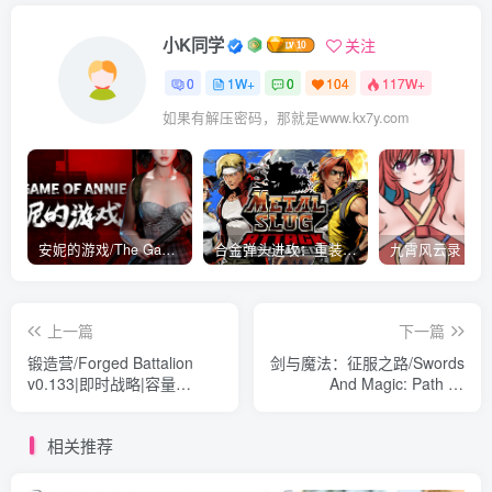
小K同学
关注
0
1W+
0
104
117W+
如果有解压密码，那就是www.kx7y.com
安妮的游戏/The Game of Annie v0.99981|射击动作|容量14.6GB|免安装绿色中文版
合金弹头进攻：重装上阵/METAL SLUG ATTACK RELOADED Build.16214511|策略模拟|容量2.7GB|免安装绿色中文版
上一篇
下一篇
锻造营/Forged Battalion
剑与魔法：征服之路/Swords
v0.133|即时战略|容量
And Magic: Path Of
1.5GB|免安装绿色中文版
Conquest v0.8.20|即时战略|
容量12.3GB|免安装绿色中
相关推荐
文版