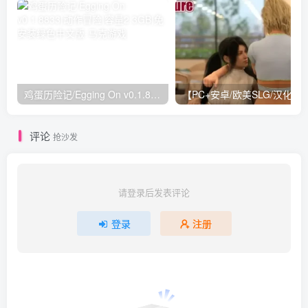
鸡蛋历险记/Egging On v0.1.8833|动作冒险|容量2.3GB|免安装绿色中文版
【PC+安卓/欧美SLG/汉化】罪恶的快感 Guilty Pleas
评论
抢沙发
请登录后发表评论
登录
注册