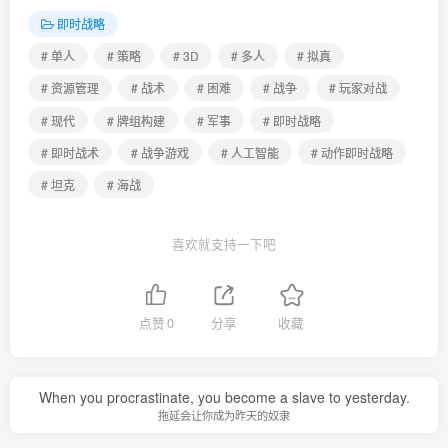
即时战略
# 单人
# 策略
# 3D
# 多人
# 拟真
# 资源管理
# 战术
# 困难
# 战争
# 玩家对战
# 现代
# 牌组构建
# 军事
# 即时战略
# 即时战术
# 战争游戏
# 人工智能
# 动作即时战略
# 坦克
# 海战
喜欢就支持一下吧
点赞
0
分享
收藏
When you procrastinate, you become a slave to yesterday.
拖延会让你成为昨天的奴隶