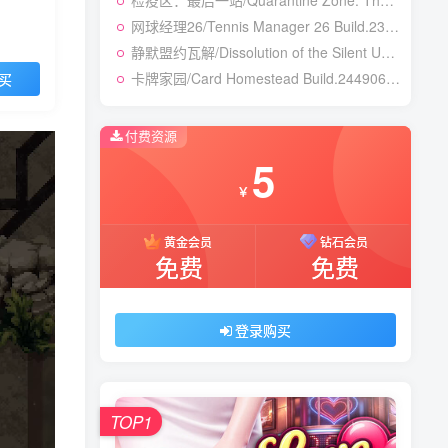
检疫区：最后一站/Quarantine Zone: The Last Check v1.1.13.1981|模拟经营|容量12.7GB|免安装绿色中文版
网球经理26/Tennis Manager 26 Build.23764728|体育竞速|容量4.1GB|免安装绿色中文版
静默盟约瓦解/Dissolution of the Silent Union Build.24450155|恐怖冒险|容量1GB|免安装绿色中文版
卡牌家园/Card Homestead Build.24490632|策略战棋|容量1.3GB|免安装绿色中文版
买
付费资源
5
￥
黄金会员
钻石会员
免费
免费
登录购买
TOP1