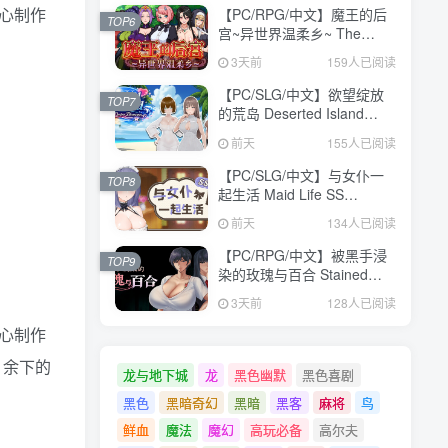
精心制作
【PC/RPG/中文】魔王的后
TOP6
宫~异世界温柔乡~ The
Demon King: Harem
3天前
159人已阅读
Build.24371582 STEAM官
方中文版【1.6GB】
【PC/SLG/中文】欲望绽放
TOP7
的荒岛 Deserted Island
Where Desire Blossoms
前天
155人已阅读
V1.03 STEAM官方中文版
【1.1GB】
【PC/SLG/中文】与女仆一
TOP8
起生活 Maid Life SS
Build.24377103 STEAM官
前天
134人已阅读
方中文版【598MB】
【PC/RPG/中文】被黑手浸
TOP9
染的玫瑰与百合 Stained
Roses & Lilies
3天前
128人已阅读
Build.24334183 STEAM官
方中文版【1.9GB】
精心制作
，余下的
龙与地下城
龙
黑色幽默
黑色喜剧
黑色
黑暗奇幻
黑暗
黑客
麻将
鸟
鲜血
魔法
魔幻
高玩必备
高尔夫