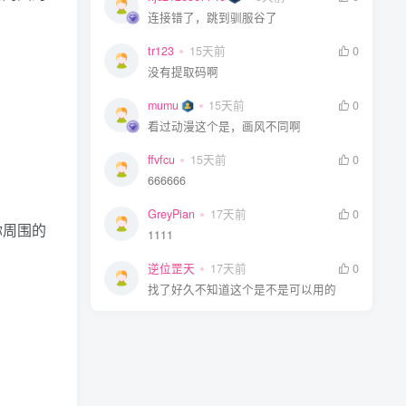
连接错了，跳到驯服谷了
tr123
15天前
0
没有提取码啊
mumu
15天前
0
看过动漫这个是，画风不同啊
ffvfcu
15天前
0
666666
GreyPian
17天前
0
你周围的
1111
逆位罡天
17天前
0
找了好久不知道这个是不是可以用的