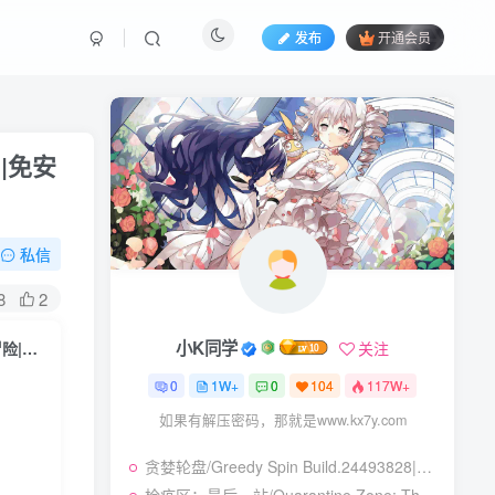
发布
开通会员
B|免安
私信
8
2
小K同学
关注
DROVA – 被遗弃的血亲/Drova – Forsaken Kin Build.16166261|动作冒险|容量3.6GB|免安装绿色中文版
0
1W+
0
104
117W+
如果有解压密码，那就是www.kx7y.com
贪婪轮盘/Greedy Spin Build.24493828|策略战棋|容量247B|免安装绿色中文版