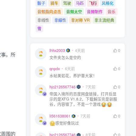
骰子
骑车
驾驶
马匹
飞行
风格化
音频指向点击
音频太空
音频制作
音乐
非线性
非線性
非对称 VR
非主流经典
雪
lhhx2003
4天前
0
故事。所
文件夹怎么是空的
qnpdx
6天前
0
水帖美如花，养护靠大家！
hjc2126567746
7天前
0
帝国入境所的百度网盘链接，打开后显
示的是XFG V1.8.2，下载解压完是驯服
谷，内容错了，不是一个游戏
li561638061
7天前
0
感觉好像玩过
究周围的
hjc2126567746
8天前
0