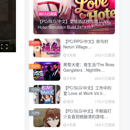
267人已阅读
【PC/SLG/中文】爱情酒店模拟器 LOVE
Hotel Simulator Build.2418357...
【PC/RPG/中文】祢鸟村
TOP2
Netori Village
Build.24194835 STEAM官
3天前
243人已阅读
方中文版【540MB】
黑帮大佬：夜生活/The Boss
TOP3
Gangsters : Nightlife
Build.21376939|模拟经营|容
4天前
224人已阅读
量8.4GB|免安装绿色中文版
【PC/SLG/中文】工作中的
TOP4
爱 Love at Work V4.0
STEAM官方中文版
前天
175人已阅读
【3.1GB】
【PC/SLG/中文】不断殴打
TOP5
少女直到她崩溃的游戏
V1.0.0 汉化版【473MB】
4天前
163人已阅读