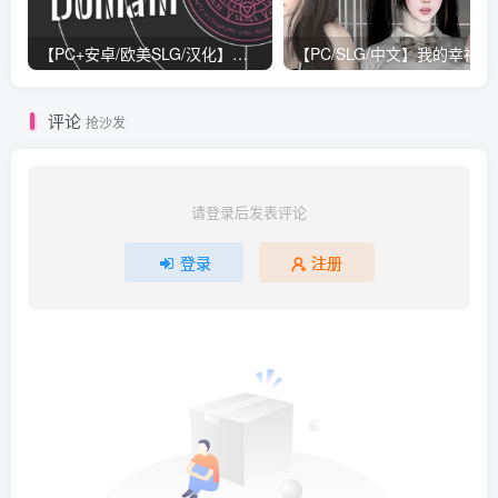
【PC+安卓/欧美SLG/汉化】临时领域 Interim Domain V0.27.0 汉化版【3.5G】
【PC/SLG/中文
评论
抢沙发
请登录后发表评论
登录
注册