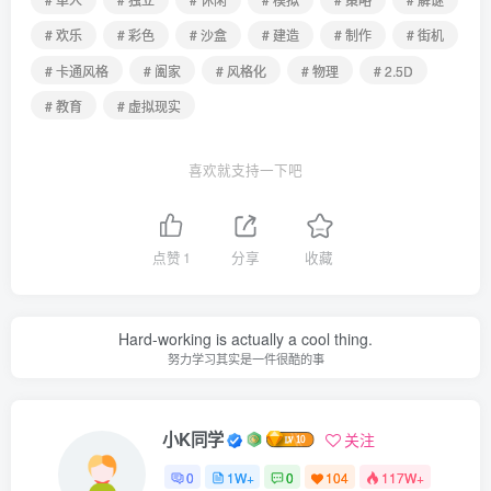
# 欢乐
# 彩色
# 沙盒
# 建造
# 制作
# 街机
# 卡通风格
# 阖家
# 风格化
# 物理
# 2.5D
# 教育
# 虚拟现实
喜欢就支持一下吧
点赞
1
分享
收藏
Hard-working is actually a cool thing.
努力学习其实是一件很酷的事
小K同学
关注
0
1W+
0
104
117W+