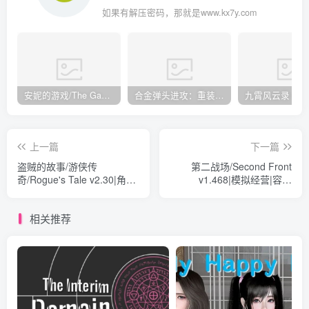
如果有解压密码，那就是www.kx7y.com
安妮的游戏/The Game of Annie v0.99981|射击动作|容量14.6GB|免安装绿色中文版
合金弹头进攻：重装上阵/METAL SLUG ATTACK RELOADED Build.16214511|策略模拟|容量2.7GB|免安装绿色中文版
上一篇
下一篇
盗贼的故事/游侠传
第二战场/Second Front
奇/Rogue's Tale v2.30|角色
v1.468|模拟经营|容量
扮演|容量386MB|免安装绿
5.1GB|免安装绿色中文版
色中文版
相关推荐