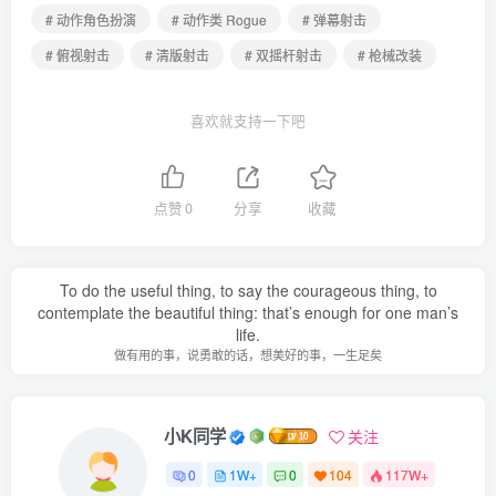
# 动作角色扮演
# 动作类 Rogue
# 弹幕射击
# 俯视射击
# 清版射击
# 双摇杆射击
# 枪械改装
喜欢就支持一下吧
点赞
0
分享
收藏
To do the useful thing, to say the courageous thing, to
contemplate the beautiful thing: that’s enough for one man’s
life.
做有用的事，说勇敢的话，想美好的事，一生足矣
小K同学
关注
0
1W+
0
104
117W+