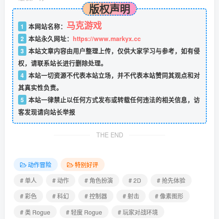
版权声明
马克游戏
1
本网站名称：
2
本站永久网址：
https://www.markyx.cc
3
本站文章内容由用户整理上传，仅供大家学习与参考，如有侵
权，请联系站长进行删除处理。
4
本站一切资源不代表本站立场，并不代表本站赞同其观点和对
其真实性负责。
5
本站一律禁止以任何方式发布或转载任何违法的相关信息，访
客发现请向站长举报
THE END
动作冒险
特别好评
# 单人
# 动作
# 角色扮演
# 2D
# 抢先体验
# 彩色
# 科幻
# 控制器
# 射击
# 像素图形
# 类 Rogue
# 轻度 Rogue
# 玩家对战环境