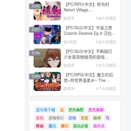
【PC/RPG/中文】祢鸟村
TOP6
Netori Village
Build.24194835 STEAM官
前天
168人已阅读
方中文版【540MB】
【PC/SLG/中文】宇宙之愿
TOP7
Cosmic Desires Ep.9 汉化版
【5.2GB】
5天前
142人已阅读
【PC/SLG/中文】不断殴打
TOP8
少女直到她崩溃的游戏
V1.0.0 汉化版【473MB】
前天
130人已阅读
【PC/RPG/中文】魔王的后
TOP9
宫~异世界温柔乡~ The
Demon King: Harem
昨天
117人已阅读
Build.24371582 STEAM官
方中文版【1.6GB】
龙与地下城
龙
黑色幽默
黑色喜剧
黑色
黑暗奇幻
黑暗
黑客
麻将
鸟
鲜血
魔法
魔幻
高玩必备
高尔夫