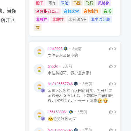
骰子
骑车
驾驶
马匹
飞行
风格化
地，当你
音频指向点击
音频太空
音频制作
音乐
非线性
非線性
非对称 VR
非主流经典
，解开这
雪
lhhx2003
3天前
0
文件夹怎么是空的
qnpdx
5天前
0
水帖美如花，养护靠大家！
hjc2126567746
5天前
0
帝国入境所的百度网盘链接，打开后显
示的是XFG V1.8.2，下载解压完是驯服
谷，内容错了，不是一个游戏
li561638061
5天前
0
感觉好像玩过
hjc2126567746
6天前
0