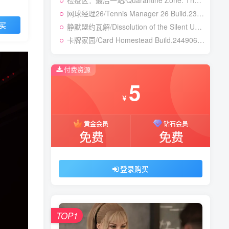
检疫区：最后一站/Quarantine Zone: The Last Check v1.1.13.1981|模拟经营|容量12.7GB|免安装绿色中文版
网球经理26/Tennis Manager 26 Build.23764728|体育竞速|容量4.1GB|免安装绿色中文版
买
静默盟约瓦解/Dissolution of the Silent Union Build.24450155|恐怖冒险|容量1GB|免安装绿色中文版
卡牌家园/Card Homestead Build.24490632|策略战棋|容量1.3GB|免安装绿色中文版
付费资源
5
￥
黄金会员
钻石会员
免费
免费
登录购买
TOP1