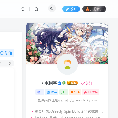
发布
开通会员
私信
0
2
小K同学
关注
0
1W+
0
104
117W+
如果有解压密码，那就是www.kx7y.com
贪婪轮盘/Greedy Spin Build.24493828|策略战棋|容量247B|免安装绿色中文版