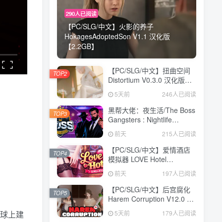
290人已阅读
【PC/SLG/中文】火影的养子
HokagesAdoptedSon V1.1 汉化版
【2.2GB】
【PC/SLG/中文】扭曲空间
TOP2
Distortium V0.3.0 汉化版
【4.5GB】
5天前
246人已阅读
黑帮大佬：夜生活/The Boss
TOP3
Gangsters : Nightlife
Build.21376939|模拟经营|容
前天
215人已阅读
量8.4GB|免安装绿色中文版
【PC/SLG/中文】爱情酒店
TOP4
模拟器 LOVE Hotel
Simulator Build.24183576
前天
197人已阅读
STEAM官方中文版
【4.8GB】
【PC/SLG/中文】后宫腐化
TOP5
Harem Corruption V12.0 汉
化版【2.4GB】
5天前
179人已阅读
星球上建