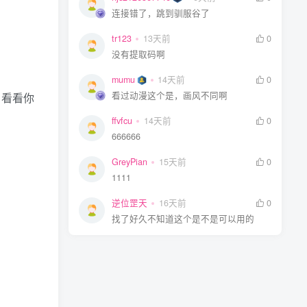
连接错了，跳到驯服谷了
tr123
13天前
0
没有提取码啊
mumu
14天前
0
看过动漫这个是，画风不同啊
，看看你
ffvfcu
14天前
0
666666
GreyPian
15天前
0
1111
逆位罡天
16天前
0
找了好久不知道这个是不是可以用的