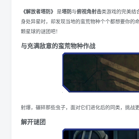
《解放者塔防》
是
塔防
与
俯视角射击
类游戏的完美结
身处异星时，却发现当地的蛮荒物种个个都想要你的
颗星球的谜团吧！
与充满敌意的蛮荒物种作战
射爆，碾碎那些虫子，面对它们进化后的同类，挑战更加
解开谜团