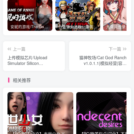
安妮的游戏/The Game of Annie v0.99981|射击动作|容量14.6GB|免安装绿色中文版
合金弹头进攻：重装上阵/METAL SLUG ATTACK RELOADED Build.16214511|策略模拟|容量2.7GB|免安装绿色中文版
上一篇
下一篇
上传模拟芯片/Upload
猫神牧场/Cat God Ranch
Simulator Silicon
v1.0.1.1|模拟经营|容量
Build.15932915|模拟经营|容
291MB|免安装绿色中文版
量163MB|免安装绿色中文版
相关推荐
【PC/ACT/中文】末世少女 V1.1.1.0 STEAM官方中文版【创意MOD/16.6G】
【PC/欧美SLG/汉化