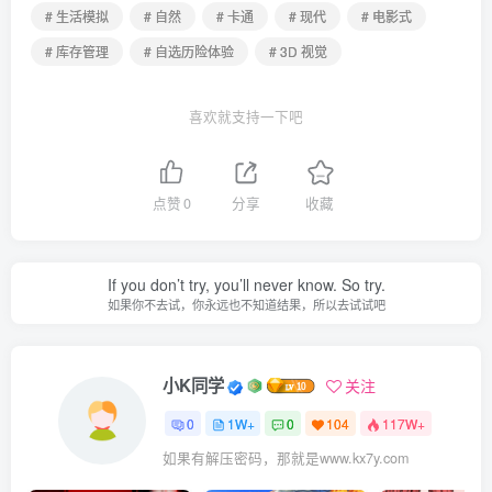
# 生活模拟
# 自然
# 卡通
# 现代
# 电影式
# 库存管理
# 自选历险体验
# 3D 视觉
喜欢就支持一下吧
点赞
0
分享
收藏
If you don’t try, you’ll never know. So try.
如果你不去试，你永远也不知道结果，所以去试试吧
小K同学
关注
0
1W+
0
104
117W+
如果有解压密码，那就是www.kx7y.com