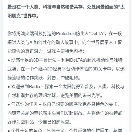
景设在一个人类、科技与自然和谐共存，处处风景如画的“太
阳朋克”世界中。
你将扮演尖端科技打造的Protodroid仿生人“DeLTA”，在一段
探讨人类与AI如何共存的动人故事中，向全世界展示人工智
能蕴含的真正潜力。游戏主要特色包括：
● 动感十足的3D平台玩法 – 利用DeLTA的超凡机动性与独特
武装，在一个个继承2D经典平台动作体验的3D关卡中，以迅
捷流畅的动作跳跃、射击，冲破阻碍。
● 欢迎来到Radia – 探索一个太阳能得到普及，人类、科技与
自然和谐共存的理想地球，饱览美丽的未来光景。
● 任选你的任务 – 以自己想要的顺序攻克各具特色的关卡，
向镇守关尾的奎蛇霸主头目们发起挑战，并将他们的独特武
器作为战利品，令自己如虎添翼。
● 个性十足的角色 – 气势十足、个性乖张的奎蛇霸主；与你