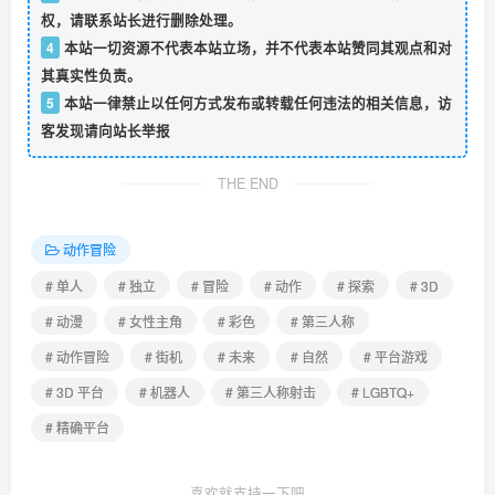
权，请联系站长进行删除处理。
4
本站一切资源不代表本站立场，并不代表本站赞同其观点和对
其真实性负责。
5
本站一律禁止以任何方式发布或转载任何违法的相关信息，访
客发现请向站长举报
THE END
动作冒险
# 单人
# 独立
# 冒险
# 动作
# 探索
# 3D
# 动漫
# 女性主角
# 彩色
# 第三人称
# 动作冒险
# 街机
# 未来
# 自然
# 平台游戏
# 3D 平台
# 机器人
# 第三人称射击
# LGBTQ+
# 精确平台
喜欢就支持一下吧