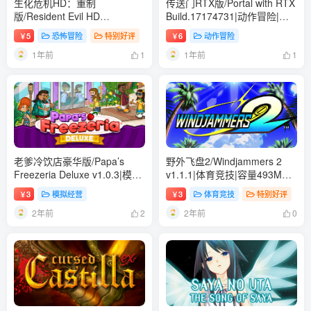
生化危机HD：重制
传送门RTX版/Portal with RTX
版/Resident Evil HD
Build.17174731|动作冒险|容
REMASTER Build.17178773|
量17.4GB|免安装绿色中文版
5
恐怖冒险
特别好评
6
动作冒险
￥
￥
恐怖冒险|容量11.7GB|免安装
1年前
1年前
绿色中文版
1
1
老爹冷饮店豪华版/Papa’s
野外飞盘2/Windjammers 2
Freezeria Deluxe v1.0.3|模拟
v1.1.1|体育竞技|容量493MB|
经营|容量88MB|免安装绿色汉
免安装绿色中文版
3
模拟经营
3
体育竞技
特别好评
￥
￥
化版
2年前
2年前
2
0