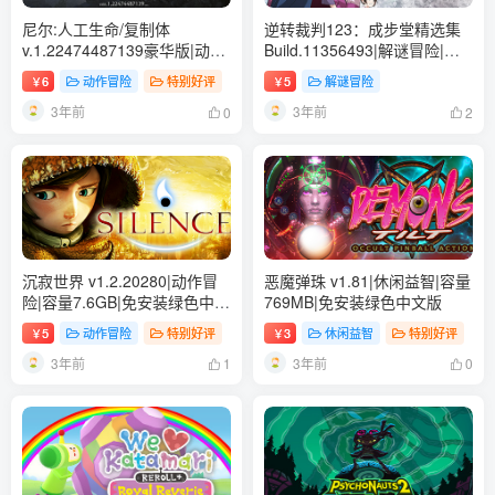
尼尔:人工生命/复制体
逆转裁判123：成步堂精选集
v.1.22474487139豪华版|动作
Build.11356493|解谜冒险|容
冒险|容量25.1GB|免安装绿色
量2.2GB|免安装绿色中文版
6
动作冒险
特别好评
5
解谜冒险
￥
￥
中文版
3年前
3年前
0
2
沉寂世界 v1.2.20280|动作冒
恶魔弹珠 v1.81|休闲益智|容量
险|容量7.6GB|免安装绿色中文
769MB|免安装绿色中文版
版
5
动作冒险
特别好评
3
休闲益智
特别好评
￥
￥
3年前
3年前
1
0