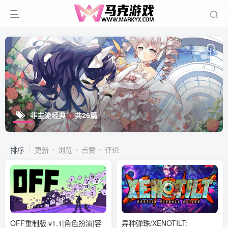
非主流经典
共26篇
排序
更新
浏览
点赞
评论
OFF重制版 v1.1|角色扮演|容
异种弹珠/XENOTILT: