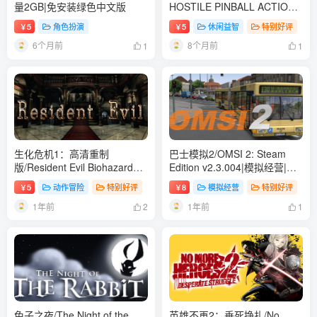
量2GB|免安装绿色中文版
HOSTILE PINBALL ACTION
v1.777|动作冒险|容量2.8GB|
5
角色扮演
5
休闲益智
特别好评
￥
￥
免安装绿色中文版
6个月前
8个月前
1
1
生化危机1：高清重制
巴士模拟2/OMSI 2: Steam
版/Resident Evil Biohazard
Edition v2.3.004|模拟经营|容
HD REMASTER
量307GB|免安装绿色中文版
5
动作冒险
特别好评
8
模拟经营
特别好评
￥
￥
Build.16494431|恐怖冒险|容
1年前
1年前
量22.4GB|免安装绿色中文版
2
1
兔子之夜/The Night of the
英雄不再2：垂死挣扎/No