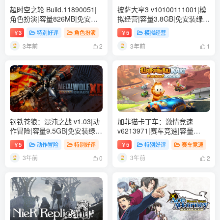
超时空之轮 Build.11890051|
披萨大亨3 v10100111001|模
角色扮演|容量826MB|免安装
拟经营|容量3.8GB|免安装绿色
绿色中文版
中文版
3
特别好评
角色扮演
5
模拟经营
￥
￥
3年前
3年前
2
1
钢铁苍狼：混沌之战 v1.03|动
加菲猫卡丁车：激情竞速
作冒险|容量9.5GB|免安装绿色
v6213971|赛车竞速|容量
中文版
1.8GB|免安装绿色中文版
5
动作冒险
特别好评
5
特别好评
赛车竞速
￥
￥
3年前
3年前
0
2