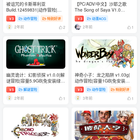
被诅咒的卡斯蒂利亚
【PC/ADV/中文】沙耶之歌
Build.12459831|动作冒险|容
The Song of Saya V1.0
量162MB|免安装绿色中文版
STEAM官方中文版【615M】
3
动作冒险
特别好评
3
动漫ACG
￥
￥
2年前
2年前
2
1
幽灵诡计：幻影侦探 v1.0.0|解
神奇小子：龙之陷阱 v1.03g|
谜冒险|容量5.9GB|免安装绿色
动作冒险|容量1GB|免安装绿
中文版
色中文版
5
解谜冒险
3
动作冒险
特别好评
￥
￥
2年前
3年前
1
1