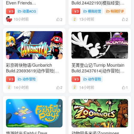
Elven Friends
Build.24422193|模拟经营|容
Build.24386731 STEAM官方
量364B|免安装绿色中文版
5
动漫ACG
3
模拟经营
特别好评
￥
￥
中文版【954MB】
10小时前
13小时前
2
2
彩京砖块物语/Gunbarich
芜菁登山记/Turnip Mountain
Build.23693619|动作冒险|容
Build.23437614|动作冒险|容
量628B|免安装绿色中文版
量128B|免安装绿色中文版
3
动作冒险
3
动作冒险
￥
￥
14小时前
14小时前
2
1
悠游时光/Fishful Days
动物园多米诺/Zoominoes