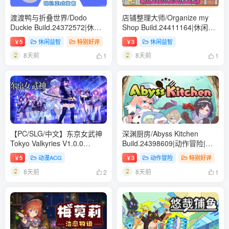
渡渡鸭与折叠世界/Dodo
店铺整理大师/Organize my
Duckie Build.24372572|休闲
Shop Build.24411164|休闲益
益智|容量2.5GB|免安装绿色中
智|容量926MB|免安装绿色中
5
休闲益智
特别好评
3
休闲益智
￥
￥
文版
文版
8天前
8天前
1
1
【PC/SLG/中文】东京女武神
深渊厨房/Abyss Kitchen
Tokyo Valkyries V1.0.0
Build.24398609|动作冒险|容
STEAM官方中文版【1.1GB】
量495MB|免安装绿色中文版
5
动漫ACG
3
动作冒险
特别好评
￥
￥
8天前
8天前
2
1