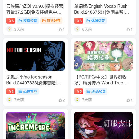
云族裔/inZOI v0.9.6|模拟经营|
单词牌/English Vocab Rush
容量37.2GB|免安装绿色中文
Build.24067531|休闲益智|容
版
量887MB|免安装绿色中文版
6
模拟经营
特别好评
3
休闲益智
￥
￥
3天前
6天前
1
1
无狐之季/no fox season
【PC/RPG/中文】世界树牧
Build.24407833|恐怖冒险|容
场：精灵传承 World Tree
量777MB|免安装绿色中文版
Ranch: Elven Legacy STEAM
3
恐怖冒险
5
动漫ACG
￥
￥
官方中文版【1.3GB】
7天前
7天前
2
1