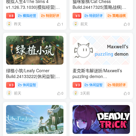
模拟人生4/The Sims 4
猫咪象棋/Cat Chess
v1.126.73.1030|模拟经营|容
Build.24417325|策略战棋|容
量80.6GB|免安装绿色中文版
量1.1GB|免安装绿色中文版
8
模拟经营
特别好评
5
特别好评
策略战棋
￥
￥
昨天
前天
1
0
绿植小筑/Leafy Corner
麦克斯韦解谜妖/Maxwell’s
Build.24133222|休闲益智|容
puzzling demon
量630B|免安装绿色中文版
Build.24184422|休闲益智|容
3
休闲益智
3
休闲益智
特别好评
￥
￥
量100B|免安装绿色中文版
前天
3天前
0
0