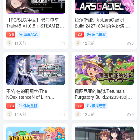
【PC/SLG/中文】45号电车
拉尔斯加迪尔/LarsGadiel
Train45 V1.0.5.1 STEAM官方
Build.24271834|角色扮演|容
中文版【1.5GB】
量174MB|免安装绿色中文版
5
动漫ACG
3
角色扮演
￥
￥
11天前
12天前
1
0
不/存在的莉莉丝/The
佩图尼亚的炼狱/Petunia’s
NOexistenceN of Lilith
Purgatory Build.24233430|模
Build.24242545|休闲益智|容
拟经营|容量415MB|免安装绿
3
休闲益智
3
模拟经营
￥
￥
量544MB|免安装绿色中文版
色中文版
12天前
12天前
1
0