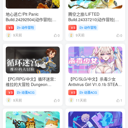
地心逃亡/Pit Panic
腾空之旅/LIFTED
Build.24292504|动作冒险|容
Build.24337210|动作冒险|容
量2.5GB|免安装绿色中文版
量7.2GB|免安装绿色中文版
5
动作冒险
5
动作冒险
￥
￥
9天前
9天前
0
0
【PC/RPG/中文】循环迷宫：
【PC/SLG/中文】杀毒少女
维拉的大冒险 Dungeon
Antivirus Girl V1.0.1b STEAM
Repeater V1.00 STEAM官方
官方中文版【849MB】
5
动漫ACG
5
动漫ACG
￥
￥
中文版【266MB】
9天前
11天前
0
1