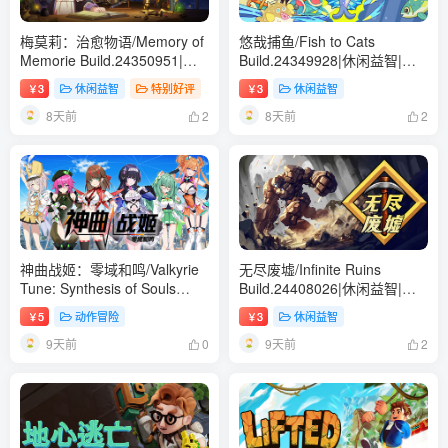
梅莫莉：治愈物语/Memory of
悠哉捕鱼/Fish to Cats
Memorie Build.24350951|休
Build.24349928|休闲益智|容
闲益智|容量631MB|免安装绿
量299MB|免安装绿色中文版
3
休闲益智
特别好评
3
休闲益智
￥
￥
色中文版
8天前
8天前
2
2
神曲战姬：零域和鸣/Valkyrie
无尽废墟/Infinite Ruins
Tune: Synthesis of Souls
Build.24408026|休闲益智|容
Build.23850624|动作冒险|容
量276MB|免安装绿色中文版
5
动作冒险
3
休闲益智
￥
￥
量4.8GB|免安装绿色中文版
9天前
9天前
0
2