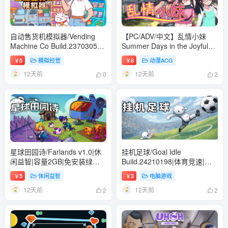
自动售货机模拟器/Vending
【PC/ADV/中文】乱情小妹
Machine Co Build.23703055|
Summer Days in the Joyful
模拟经营|容量5GB|免安装绿
Countryside V1.01 STEAM官
5
模拟经营
6
动漫ACG
￥
￥
色中文版
方中文版【837MB】
12天前
12天前
0
2
星球田园诗/Farlands v1.0|休
挂机足球/Goal Idle
闲益智|容量2GB|免安装绿色
Build.24210198|体育竞速|容
中文版
量443MB|免安装绿色中文版
5
休闲益智
3
电脑游戏
￥
￥
12天前
12天前
2
2