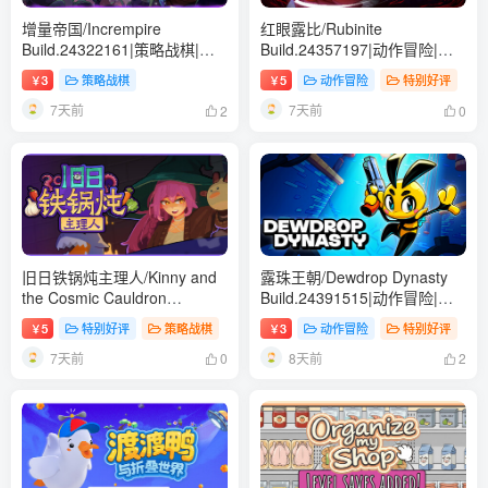
增量帝国/Incrempire
红眼露比/Rubinite
Build.24322161|策略战棋|容
Build.24357197|动作冒险|容
量1GB|免安装绿色中文版
量4.2GB|免安装绿色中文版
3
策略战棋
5
动作冒险
特别好评
￥
￥
7天前
7天前
2
0
旧日铁锅炖主理人/Kinny and
露珠王朝/Dewdrop Dynasty
the Cosmic Cauldron
Build.24391515|动作冒险|容
Build.24413638|策略战棋|容
量341MB|免安装绿色中文版
5
特别好评
策略战棋
3
动作冒险
特别好评
￥
￥
量1.5GB|免安装绿色中文版
7天前
8天前
0
2