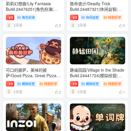
莉莉幻想曲/Lily Fantasia
致命诡计/Deadly Trick
Build.24476251|角色扮演|容
Build.24487321|休闲益智|容
量1.1GB|免安装绿色中文版
量893B|免安装绿色中文版
5
角色扮演
3
休闲益智
特别好评
￥
￥
3天前
3天前
2
0
可口的披萨，美味的披
静谧田园/Village in the Shade
萨/Good Pizza, Great Pizza
Build.24441724|模拟经营|容
Build.24383747|模拟经营|容
量8GB|免安装绿色中文版
5
模拟经营
特别好评
5
模拟经营
特别好评
￥
￥
量1.3GB|免安装绿色中文版
3天前
3天前
2
1