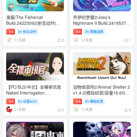
渔猫/The Fishercat
乔伊的梦魇2/Joey’s
Build.24223092|射击动作|容
Nightmare II Build.24195374|
量303MB|免安装绿色中文版
策略战棋|容量845MB|免安装
3
射击动作
3
策略战棋
￥
￥
绿色中文版
11天前
11天前
2
1
【PC/SLG/中文】全裸审讯官
动物收容所2/Animal Shelter 2
Naked Interrogation
v1.4.2|模拟经营|容量16.6GB|
Simulator STEAM官方中文版
免安装绿色中文版
5
动漫ACG
5
模拟经营
￥
￥
【657MB】
11天前
11天前
0
0