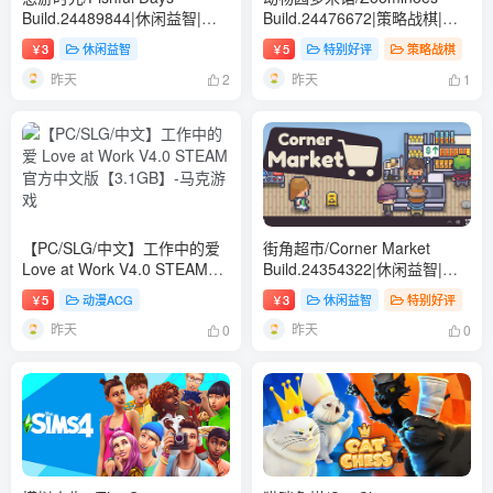
Build.24489844|休闲益智|容
Build.24476672|策略战棋|容
量335B|免安装绿色中文版
量1.1GB|免安装绿色中文版
3
休闲益智
5
特别好评
策略战棋
￥
￥
昨天
昨天
2
1
【PC/SLG/中文】工作中的爱
街角超市/Corner Market
Love at Work V4.0 STEAM官
Build.24354322|休闲益智|容
方中文版【3.1GB】
量205B|免安装绿色中文版
5
动漫ACG
3
休闲益智
特别好评
￥
￥
昨天
昨天
0
0