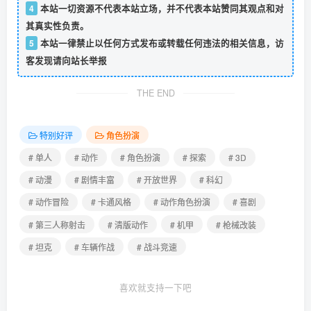
4
本站一切资源不代表本站立场，并不代表本站赞同其观点和对
其真实性负责。
5
本站一律禁止以任何方式发布或转载任何违法的相关信息，访
客发现请向站长举报
THE END
特别好评
角色扮演
# 单人
# 动作
# 角色扮演
# 探索
# 3D
# 动漫
# 剧情丰富
# 开放世界
# 科幻
# 动作冒险
# 卡通风格
# 动作角色扮演
# 喜剧
# 第三人称射击
# 清版动作
# 机甲
# 枪械改装
# 坦克
# 车辆作战
# 战斗竞速
喜欢就支持一下吧