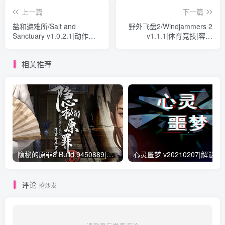
上一篇
下一篇
盐和避难所/Salt and
野外飞盘2/Windjammers 2
Sanctuary v1.0.2.1|动作冒
v1.1.1|体育竞技|容量
险|容量1.2GB|免安装绿色中
493MB|免安装绿色中文版
文版
相关推荐
隐秘的原罪8 Build.9450889|解谜冒险|容量526MB|免安装绿色中文版
心灵噩梦 v20210207|
评论
抢沙发