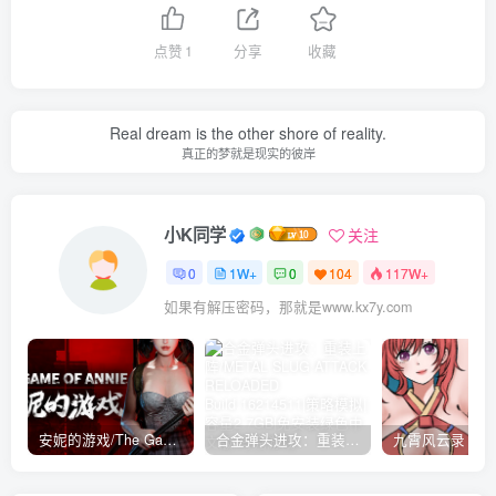
点赞
1
分享
收藏
Real dream is the other shore of reality.
真正的梦就是现实的彼岸
小K同学
关注
0
1W+
0
104
117W+
如果有解压密码，那就是www.kx7y.com
安妮的游戏/The Game of Annie v0.99981|射击动作|容量14.6GB|免安装绿色中文版
合金弹头进攻：重装上阵/METAL SLUG ATTACK RELOADED Build.16214511|策略模拟|容量2.7GB|免安装绿色中文版