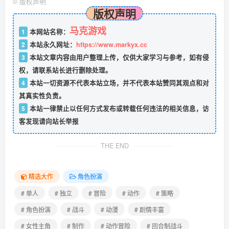
©
版权声明
版权声明
马克游戏
1
本网站名称：
2
本站永久网址：
https://www.markyx.cc
3
本站文章内容由用户整理上传，仅供大家学习与参考，如有侵
权，请联系站长进行删除处理。
4
本站一切资源不代表本站立场，并不代表本站赞同其观点和对
其真实性负责。
5
本站一律禁止以任何方式发布或转载任何违法的相关信息，访
客发现请向站长举报
THE END
精选大作
角色扮演
# 单人
# 独立
# 冒险
# 动作
# 策略
# 角色扮演
# 战斗
# 动漫
# 剧情丰富
# 女性主角
# 制作
# 动作冒险
# 回合制战斗