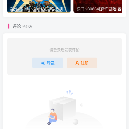
轰炸机小队 v23218|策略模拟|容量765MB|免安装绿色中文版
诡门 v30864
评论
抢沙发
请登录后发表评论
登录
注册