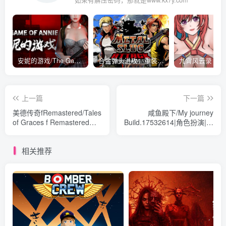
安妮的游戏/The Game of Annie v0.99981|射击动作|容量14.6GB|免安装绿色中文版
合金弹头进攻：重装上阵/METAL SLUG ATTACK RELOADED Build.16214511|策略模拟|容量2.7GB|免安装绿色中文版
上一篇
下一篇
美德传奇fRemastered/Tales
咸鱼殿下/My journey
of Graces f Remastered
Build.17532614|角色扮演|容
v1.0.2|角色扮演|容量12GB|
量31.1GB|免安装绿色中文
免安装绿色中文版
版
相关推荐