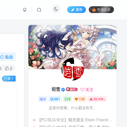
发布
开通会员
私信
6
2
已售 1
皑雪
皑雪
关注
关注
0
0
681
681
0
0
138
138
38.4W+
38.4W+
这家伙很懒，什么都没有写...
这家伙很懒，什么都没有写...
【PC/SLG/中文】精灵密友 Elven Friends Build.24386731 STEAM官方中文版【954MB】
【PC/SLG/中文】精灵密友 Elven Friends Build.24386731 STEAM官方中文版【954MB】