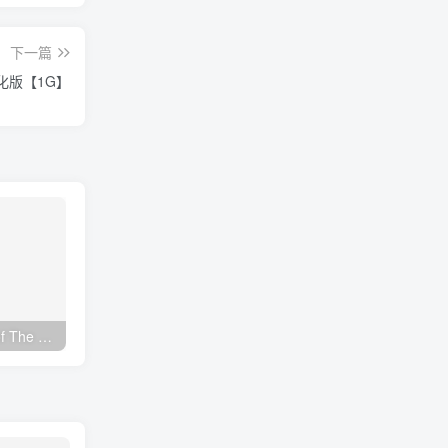
下一篇
 汉化版【1G】
法老的马赛克/Mosaic of The Pharaohs Build.18051427|休闲益智|容量356MB|免安装绿色中文版
不可思议之坠/Incredifall Build.16195065|动作冒险|容量4.6GB|免安装绿色中文版