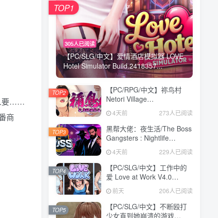
TOP1
TOP1
305人已阅读
305人已阅读
【PC/SLG/中文】爱情酒店模拟器 LOVE
【PC/SLG/中文】爱情酒店模拟器 LOVE
Hotel Simulator Build.2418357...
Hotel Simulator Build.2418357...
【PC/RPG/中文】祢鸟村
【PC/RPG/中文】祢鸟村
TOP2
TOP2
Netori Village
Netori Village
人要……
Build.24194835 STEAM官
Build.24194835 STEAM官
4天前
4天前
273人已阅读
273人已阅读
番商
方中文版【540MB】
方中文版【540MB】
黑帮大佬：夜生活/The Boss
黑帮大佬：夜生活/The Boss
TOP3
TOP3
Gangsters : Nightlife
Gangsters : Nightlife
Build.21376939|模拟经营|容
Build.21376939|模拟经营|容
4天前
4天前
229人已阅读
229人已阅读
量8.4GB|免安装绿色中文版
量8.4GB|免安装绿色中文版
【PC/SLG/中文】工作中的
【PC/SLG/中文】工作中的
TOP4
TOP4
爱 Love at Work V4.0
爱 Love at Work V4.0
STEAM官方中文版
STEAM官方中文版
前天
前天
206人已阅读
206人已阅读
【3.1GB】
【3.1GB】
【PC/SLG/中文】不断殴打
【PC/SLG/中文】不断殴打
TOP5
TOP5
少女直到她崩溃的游戏
少女直到她崩溃的游戏