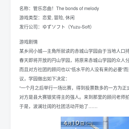
名称：管乐恋曲！The bonds of melody
游戏类型：恋爱, 冒险, 休闲
发行公司：ゆずソフト（Yuzu-Soft）
游戏剧情
某乡间小城―主角所就读的赤城山学园由于当地人口
春天即将开放的円山学园，将原来赤城山学园的众人
而且对方社团的顾问也以“低水平的人没有来的必要”
议，学园做出如下决定：
“一个月之后举行一场比赛，得到投票数多的一方为正
对方是县大赛银奖得主的强人。来到那里的顾问老师拍
于是，波澜壮阔的社团活动开始了……