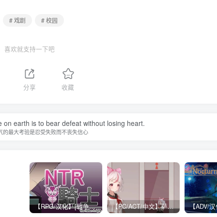
# 戏剧
# 校园
喜欢就支持一下吧
分享
收藏
 on earth is to bear defeat without losing heart.
气的最大考验是忍受失败而不丧失信心
【RPG/汉化】[戦争屋さん] NTR骑士 云汉化先行版【CV/2G】
【PC/ACT/中文】萨哈塔遭遇的一日 Syahata’s bad day V0.79 官方中文版【918M】