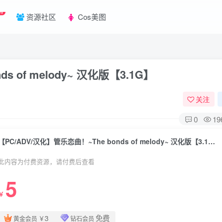
W
资源社区
Cos美图
s of melody~ 汉化版【3.1G】
关注
0
19
【PC/ADV/汉化】管乐恋曲！~The bonds of melody~ 汉化版【3.1G】
此内容为付费资源，请付费后查看
5
￥
3
免费
黄金会员
￥
钻石会员