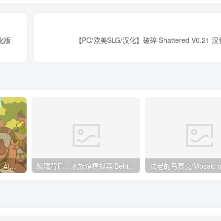
汉化版
【PC/欧美SLG/汉化】破碎 Shattered V0.21
南之町/Minami Lane v1.1.4|模拟经营|容量283MB|免安装绿色中文版
玻璃背后：水族馆模拟器/Behind Glass: Aquarium Simulator Build.23738346|模拟经营|容量1.7GB|免安装绿色中文版