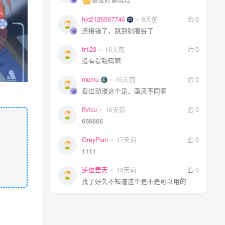
hjc2126567746
hjc2126567746
8天前
8天前
0
0
连接错了，跳到驯服谷了
连接错了，跳到驯服谷了
tr123
tr123
16天前
16天前
0
0
没有提取码啊
没有提取码啊
mumu
mumu
16天前
16天前
0
0
看过动漫这个是，画风不同啊
看过动漫这个是，画风不同啊
ffvfcu
ffvfcu
16天前
16天前
0
0
666666
666666
GreyPian
GreyPian
17天前
17天前
0
0
1111
1111
逆位罡天
逆位罡天
18天前
18天前
0
0
找了好久不知道这个是不是可以用的
找了好久不知道这个是不是可以用的