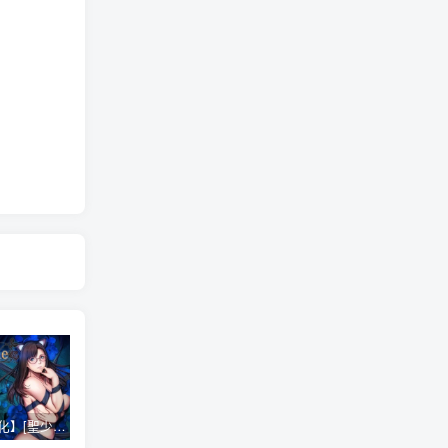
【ADV/汉化】[聖少女] SLEEPLESS-Nocturne~不眠之夜 汉化中文版【2.1G】
【PC/ACT/中文】萨哈塔遭遇的一日 V0.88.3 官方中文版【1.6G】
【PC/养成SLG/汉化/动态】和妹一起的1个月 V202309 汉化中文版【全CV/1.9G】