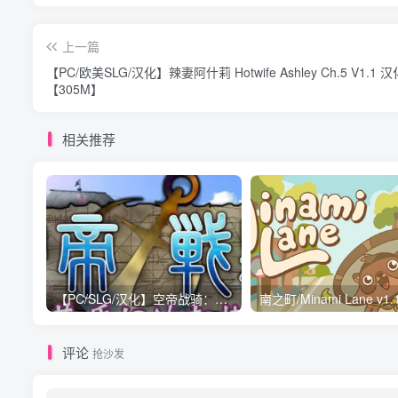
上一篇
【PC/欧美SLG/汉化】辣妻阿什莉 Hotwife Ashley Ch.5 V1.1 
【305M】
相关推荐
【PC/SLG/汉化】空帝战骑：坠于黄昏之楔 V1.0 汉化版【1.9G】
评论
抢沙发