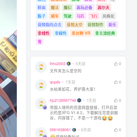
鲜血
魔法
魔幻
高玩必备
高尔夫
骰子
骑车
驾驶
马匹
飞行
风格化
音频指向点击
音频太空
音频制作
音乐
非线性
非線性
非对称 VR
非主流经典
雪
lhhx2003
lhhx2003
5天前
5天前
0
0
文件夹怎么是空的
文件夹怎么是空的
qnpdx
qnpdx
7天前
7天前
0
0
水帖美如花，养护靠大家！
水帖美如花，养护靠大家！
hjc2126567746
hjc2126567746
7天前
7天前
0
0
帝国入境所的百度网盘链接，打开后显
帝国入境所的百度网盘链接，打开后显
示的是XFG V1.8.2，下载解压完是驯服
示的是XFG V1.8.2，下载解压完是驯服
谷，内容错了，不是一个游戏
谷，内容错了，不是一个游戏
li561638061
li561638061
8天前
8天前
0
0
感觉好像玩过
感觉好像玩过