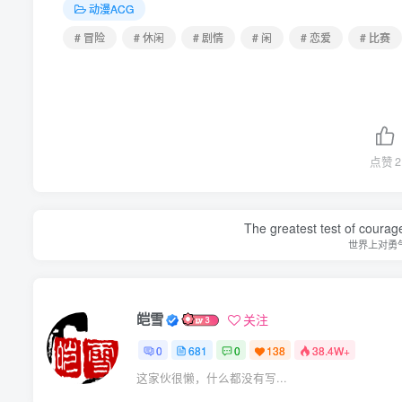
动漫ACG
# 冒险
# 休闲
# 剧情
# 闲
# 恋爱
# 比赛
点赞
2
The greatest test of courage
世界上对勇
皑雪
关注
0
681
0
138
38.4W+
这家伙很懒，什么都没有写...