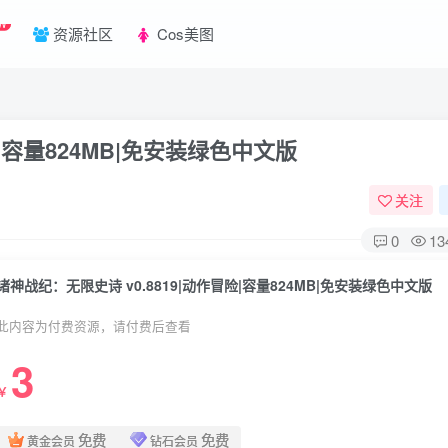
W
资源社区
Cos美图
险|容量824MB|免安装绿色中文版
关注
0
13
诸神战纪：无限史诗 v0.8819|动作冒险|容量824MB|免安装绿色中文版
此内容为付费资源，请付费后查看
3
￥
免费
免费
黄金会员
钻石会员