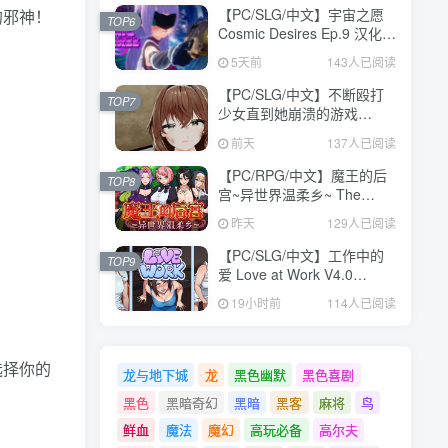
【PC/SLG/中文】宇宙之愿
的邪神！
TOP6
Cosmic Desires Ep.9 汉化版
【5.2GB】
5天前
143人已阅读
【PC/SLG/中文】不断殴打
TOP7
少女直到她崩溃的游戏
V1.0.0 汉化版【473MB】
前天
137人已阅读
【PC/RPG/中文】魔王的后
TOP8
宫~异世界温柔乡~ The
Demon King: Harem
昨天
129人已阅读
Build.24371582 STEAM官
方中文版【1.6GB】
【PC/SLG/中文】工作中的
TOP9
爱 Love at Work V4.0
STEAM官方中文版
19小时前
114人已阅读
【3.1GB】
选择你的
龙与地下城
龙
黑色幽默
黑色喜剧
黑色
黑暗奇幻
黑暗
黑客
麻将
鸟
鲜血
魔法
魔幻
高玩必备
高尔夫