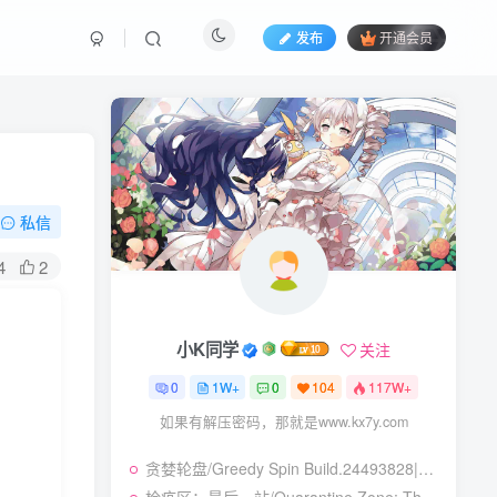
发布
开通会员
私信
4
2
小K同学
关注
0
1W+
0
104
117W+
如果有解压密码，那就是www.kx7y.com
贪婪轮盘/Greedy Spin Build.24493828|策略战棋|容量247B|免安装绿色中文版