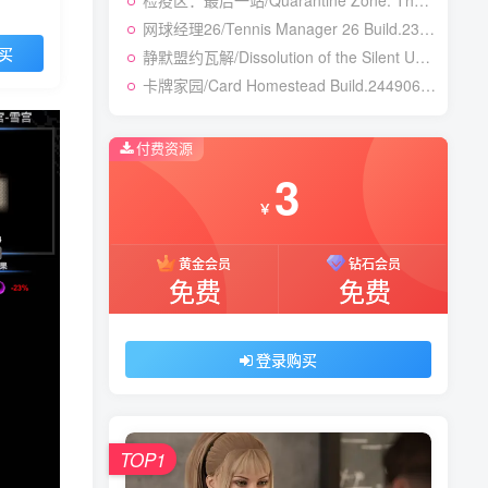
检疫区：最后一站/Quarantine Zone: The Last Check v1.1.13.1981|模拟经营|容量12.7GB|免安装绿色中文版
网球经理26/Tennis Manager 26 Build.23764728|体育竞速|容量4.1GB|免安装绿色中文版
买
静默盟约瓦解/Dissolution of the Silent Union Build.24450155|恐怖冒险|容量1GB|免安装绿色中文版
卡牌家园/Card Homestead Build.24490632|策略战棋|容量1.3GB|免安装绿色中文版
付费资源
3
￥
黄金会员
钻石会员
免费
免费
登录购买
TOP1