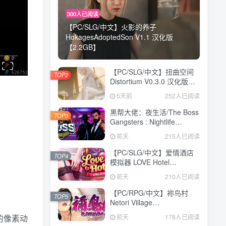
300人已阅读
【PC/SLG/中文】火影的养子
HokagesAdoptedSon V1.1 汉化版
【2.2GB】
【PC/SLG/中文】扭曲空间
TOP2
Distortium V0.3.0 汉化版
【4.5GB】
5天前
252人已阅读
黑帮大佬：夜生活/The Boss
TOP3
Gangsters : Nightlife
Build.21376939|模拟经营|容
前天
215人已阅读
量8.4GB|免安装绿色中文版
【PC/SLG/中文】爱情酒店
TOP4
模拟器 LOVE Hotel
Simulator Build.24183576
前天
210人已阅读
STEAM官方中文版
【4.8GB】
【PC/RPG/中文】祢鸟村
TOP5
Netori Village
Build.24194835 STEAM官
前天
178人已阅读
的像素动
方中文版【540MB】