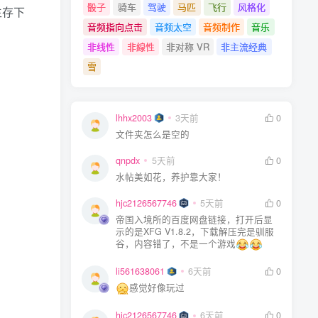
骰子
骑车
驾驶
马匹
飞行
风格化
生存下
音频指向点击
音频太空
音频制作
音乐
非线性
非線性
非对称 VR
非主流经典
雪
lhhx2003
3天前
0
文件夹怎么是空的
qnpdx
5天前
0
水帖美如花，养护靠大家！
hjc2126567746
5天前
0
帝国入境所的百度网盘链接，打开后显
示的是XFG V1.8.2，下载解压完是驯服
谷，内容错了，不是一个游戏
li561638061
6天前
0
感觉好像玩过
hjc2126567746
6天前
0