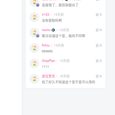
连接错了，跳到驯服谷了
tr123
14天前
0
没有提取码啊
mumu
14天前
0
看过动漫这个是，画风不同啊
ffvfcu
14天前
0
666666
GreyPian
15天前
0
1111
逆位罡天
16天前
0
找了好久不知道这个是不是可以用的