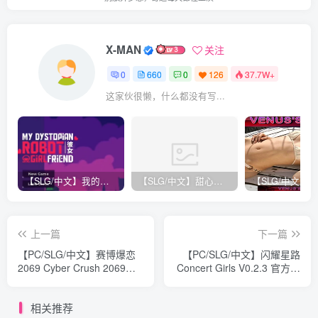
X-MAN
关注
0
660
0
126
37.7W+
这家伙很懒，什么都没有写...
【SLG/中文】我的反乌托邦机器人女友 My Dystopian Robot Girlfriend V0.86.3官方中文版【856M】
【SLG/中文】甜心选择2Libido DX V5.5.6+大量MOD STEAM官方中文版【96G】
上一篇
下一篇
【PC/SLG/中文】赛博爆恋
【PC/SLG/中文】闪耀星路
2069 Cyber Crush 2069
Concert Girls V0.2.3 官方中
STEAM官方中文版【1G】
文版【2.8G】
相关推荐