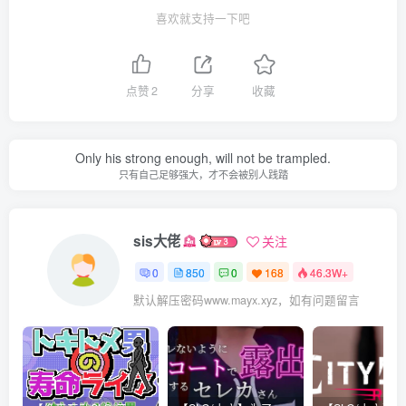
喜欢就支持一下吧
点赞
2
分享
收藏
Only his strong enough, will not be trampled.
只有自己足够强大，才不会被别人践踏
sis大佬
关注
0
850
0
168
46.3W+
默认解压密码www.mayx.xyz，如有问题留言