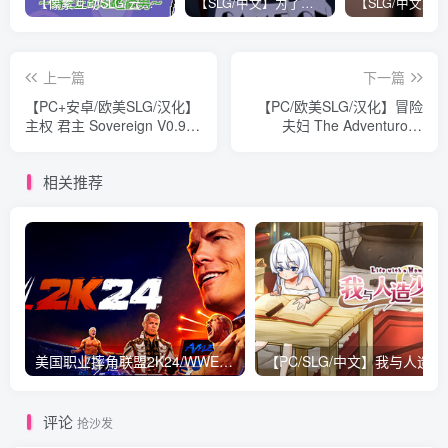
【像素互动SLG/云汉化/全动态】时留男人的寿命~让时间停止的绝伦男 云汉化版【970M】
【SLG/中文】为了不被发现穿着大衣的塞雷卡 官方中文版【1.7G】
上一篇
下一篇
【PC+安卓/欧美SLG/汉化】
【PC/欧美SLG/汉化】冒险
主权 君主 Sovereign V0.9.0
夫妇 The Adventurous
汉化版【746M】
Couple TACOS V8 汉化版
【1.7G】
相关推荐
美国职业摔角联盟2K24/WWE 2K24 v1.24|格斗动作|容量94.4GB|免安装绿色英文版
【PC/SLG/中文】我与
评论
抢沙发