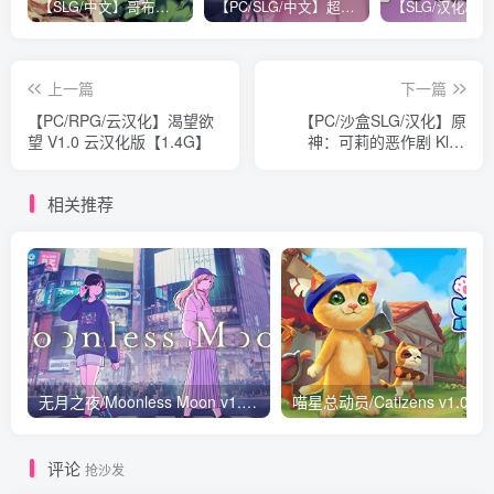
【SLG/中文】哥布林巢穴：究极统一 V220322 STEAM官方中文版【3.3G】
【PC/SLG/中文】超级触手君 V1.06 STEAM官方中文版【600M】
上一篇
下一篇
【PC/RPG/云汉化】渴望欲
【PC/沙盒SLG/汉化】原
望 V1.0 云汉化版【1.4G】
神：可莉的恶作剧 Klee
Prank Adventure V1.16 汉
化版【409M】
相关推荐
无月之夜/Moonless Moon v1.0.1|解谜冒险|容量836MB|免安装绿色中文版
评论
抢沙发