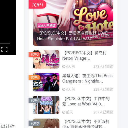
TOP1
305人已阅读
【PC/SLG/中文】爱情酒店模拟器 LOVE
Hotel Simulator Build.2418357...
【PC/RPG/中文】祢鸟村
TOP2
Netori Village
Build.24194835 STEAM官
4天前
273人已阅读
方中文版【540MB】
黑帮大佬：夜生活/The Boss
TOP3
Gangsters : Nightlife
Build.21376939|模拟经营|容
4天前
229人已阅读
量8.4GB|免安装绿色中文版
【PC/SLG/中文】工作中的
TOP4
爱 Love at Work V4.0
STEAM官方中文版
前天
207人已阅读
【3.1GB】
【PC/SLG/中文】不断殴打
TOP5
足以让你
少女直到她崩溃的游戏