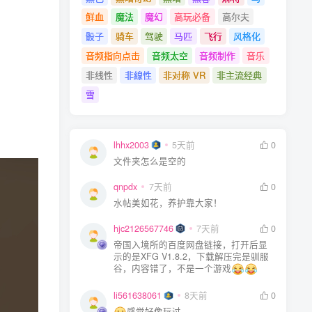
鲜血
魔法
魔幻
高玩必备
高尔夫
骰子
骑车
驾驶
马匹
飞行
风格化
音频指向点击
音频太空
音频制作
音乐
非线性
非線性
非对称 VR
非主流经典
雪
lhhx2003
5天前
0
文件夹怎么是空的
qnpdx
7天前
0
水帖美如花，养护靠大家！
hjc2126567746
7天前
0
帝国入境所的百度网盘链接，打开后显
示的是XFG V1.8.2，下载解压完是驯服
谷，内容错了，不是一个游戏
li561638061
8天前
0
感觉好像玩过