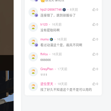
hjc2126567746
8天前
0
连接错了，跳到驯服谷了
tr123
16天前
0
没有提取码啊
mumu
16天前
0
看过动漫这个是，画风不同啊
ffvfcu
16天前
0
666666
GreyPian
17天前
0
1111
逆位罡天
18天前
0
找了好久不知道这个是不是可以用的