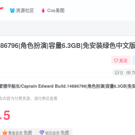
W
资源社区
Cos美图
.14886796|角色扮演|容量6.3GB|免安装绿色中文
关注
0
7
此内容为付费资源，请付费后查看
5
￥
免费
免费
黄金会员
钻石会员