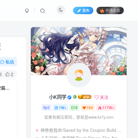
发布
开通会员
版
私信
8
2
爱德华船长/Captain Edward Build.14886796|角色扮演|容量6.3GB|免安装绿色中文版
小K同学
关注
0
1W+
0
104
117W+
如果有解压密码，那就是www.kx7y.com
神券救我命/Saved by the Coupon Build.23925962|休闲益智|容量273B|免安装绿色中文版