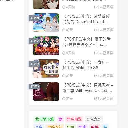
V1.0.0 汉化版【473MB】
4天前
179人已阅读
【PC/SLG/中文】欲望绽放
TOP6
的荒岛 Deserted Island
Where Desire Blossoms
前天
177人已阅读
V1.03 STEAM官方中文版
【1.1GB】
【PC/RPG/中文】魔王的后
TOP7
宫~异世界温柔乡~ The
Demon King: Harem
3天前
173人已阅读
Build.24371582 STEAM官
方中文版【1.6GB】
【PC/SLG/中文】与女仆一
TOP8
起生活 Maid Life SS
Build.24377103 STEAM官
前天
157人已阅读
方中文版【598MB】
【PC/SLG/中文】目视无物 –
TOP9
第二季 With Eyes Closed –
Season 2 Build.24311960
前天
155人已阅读
STEAM官方中文版
【9.8GB】
龙与地下城
龙
黑色幽默
黑色喜剧
黑色
黑暗奇幻
黑暗
黑客
麻将
鸟