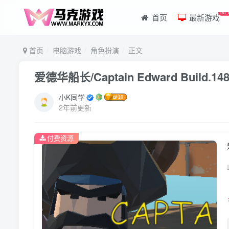
NE
首页
最新游戏
首页
电脑游戏
角色扮演
正文
爱德华船长/Captain Edward Build
小K同学
2年前更新
付费资源