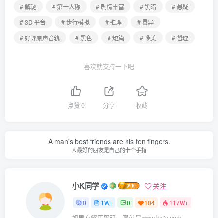
# 解谜
# 第一人称
# 剧情丰富
# 黑暗
# 悬疑
# 3D 平台
# 步行模拟
# 推理
# 灵异
# 好评原声音轨
# 黑色
# 短篇
# 唯美
# 哲理
喜欢就支持一下吧
点赞
0
分享
收藏
A man's best friends are his ten fingers.
人最好的朋友是自己的十个手指
小K同学
关注
0
1W+
0
104
117W+
如果有解压密码，那就是www.kx7y.com