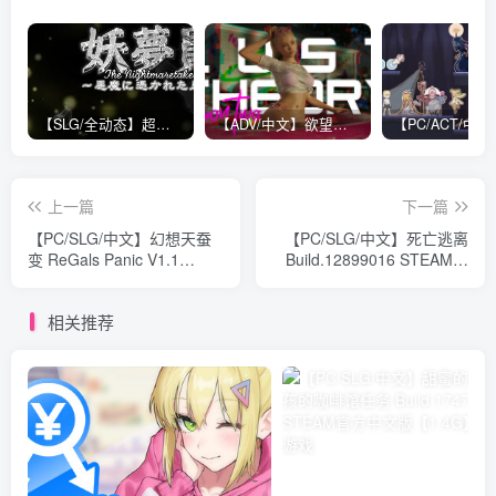
【SLG/全动态】超级互动：妖梦员~梦魇制造者 V1.5正式版【全CV/13.5G】
【ADV/中文】欲望理论 第二季 Lust Theory S2 V1.0.3 STEAM官方中文版【16.4G】
上一篇
下一篇
【PC/SLG/中文】幻想天蚕
【PC/SLG/中文】死亡逃离
变 ReGals Panic V1.1
Build.12899016 STEAM官
STEAM官方中文版
方中文版【416M】
【215M】
相关推荐