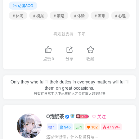
动漫ACG
# 休闲
# 模拟
# 策略
# 体验
# 困难
# 心理
喜欢就支持一下吧
点赞
0
分享
收藏
Only they who fulfill their duties in everyday matters will fulfill
them on great occasions.
只有在日常生活中尽责的人才会在重大时刻尽责
O泡奶茶
关注
1
945
1
162
47.9W+
这家伙很懒，什么都没有写...