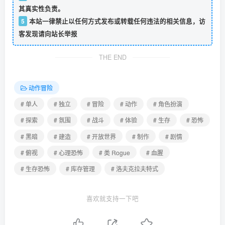
其真实性负责。
5
本站一律禁止以任何方式发布或转载任何违法的相关信息，访
客发现请向站长举报
THE END
动作冒险
# 单人
# 独立
# 冒险
# 动作
# 角色扮演
# 探索
# 氛围
# 战斗
# 体验
# 生存
# 恐怖
# 黑暗
# 建造
# 开放世界
# 制作
# 剧情
# 俯视
# 心理恐怖
# 类 Rogue
# 血腥
# 生存恐怖
# 库存管理
# 洛夫克拉夫特式
喜欢就支持一下吧