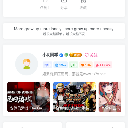
点赞
1
分享
收藏
More grow up more lonely, more grow up more uneasy.
越长大越孤单 ，越长大越不安
小K同学
关注
0
1W+
0
104
117W+
如果有解压密码，那就是www.kx7y.com
安妮的游戏/The Game of Annie v0.99981|射击动作|容量14.6GB|免安装绿色中文版
合金弹头进攻：重装上阵/METAL SLUG ATTACK RELOADED Build.16214511|策略模拟|容量2.7GB|免安装绿色中文版