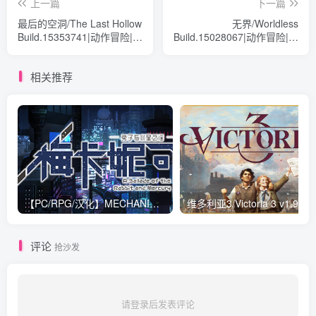
上一篇
下一篇
最后的空洞/The Last Hollow
无界/Worldless
Build.15353741|动作冒险|容
Build.15028067|动作冒险|容
量4.2GB|免安装绿色中文版
量3.5GB|免安装绿色中文版
相关推荐
【PC/RPG/汉化】MECHANICA—兔子和水星之歌 STEAM官方中文版【2.7G】
维多利亚3/Victoria 3 v1.9.7|策略模拟|
评论
抢沙发
请登录后发表评论