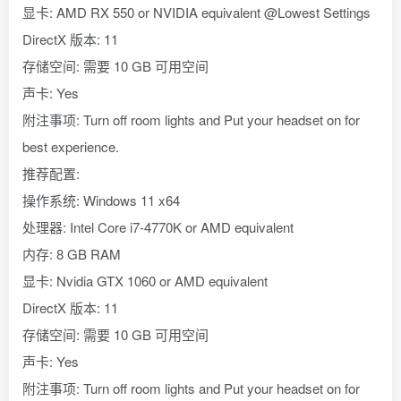
显卡: AMD RX 550 or NVIDIA equivalent @Lowest Settings
DirectX 版本: 11
存储空间: 需要 10 GB 可用空间
声卡: Yes
附注事项: Turn off room lights and Put your headset on for
best experience.
推荐配置:
操作系统: Windows 11 x64
处理器: Intel Core i7-4770K or AMD equivalent
内存: 8 GB RAM
显卡: Nvidia GTX 1060 or AMD equivalent
DirectX 版本: 11
存储空间: 需要 10 GB 可用空间
声卡: Yes
附注事项: Turn off room lights and Put your headset on for