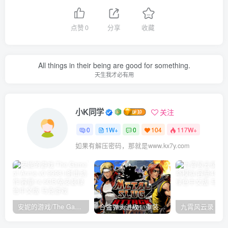
点赞
0
分享
收藏
All things in their being are good for something.
天生我才必有用
小K同学
关注
0
1W+
0
104
117W+
如果有解压密码，那就是www.kx7y.com
安妮的游戏/The Game of Annie v0.99981|射击动作|容量14.6GB|免安装绿色中文版
合金弹头进攻：重装上阵/METAL SLUG ATTACK RELOADED Build.16214511|策略模拟|容量2.7GB|免安装绿色中文版