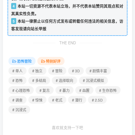
4
本站一切资源不代表本站立场，并不代表本站赞同其观点和对
其真实性负责。
5
本站一律禁止以任何方式发布或转载任何违法的相关信息，访
客发现请向站长举报
THE END
恐怖冒险
特别好评
# 单人
# 独立
# 冒险
# 3D
# 剧情丰富
# 恐怖
# 多结局
# 选择取向
# 沉浸式模拟
# 心理恐怖
# 复古
# 暴力
# 血腥
# 生存恐怖
# 调查
# 惊悚
# 老式
# 潜行
# 2.5D
# 沉浸式
喜欢就支持一下吧