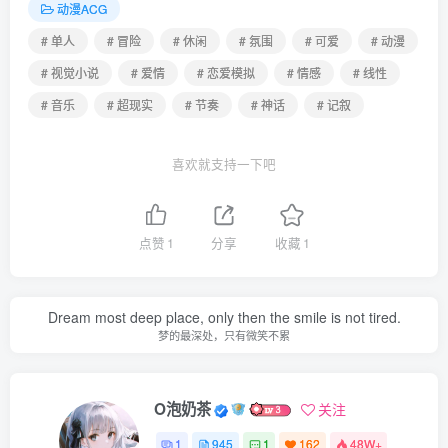
动漫ACG
# 单人
# 冒险
# 休闲
# 氛围
# 可爱
# 动漫
# 视觉小说
# 爱情
# 恋爱模拟
# 情感
# 线性
# 音乐
# 超现实
# 节奏
# 神话
# 记叙
喜欢就支持一下吧
点赞
1
分享
收藏
1
Dream most deep place, only then the smile is not tired.
梦的最深处，只有微笑不累
O泡奶茶
关注
1
945
1
162
48W+