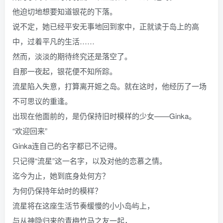
他迫切地想要知道银花的下落。
说不定，她已经平安无事地回到家中，正就读于岛上的高
中，过着平凡的生活……
然而，淡淡的期待终究还是落空了。
自那一夜起，银花便不知所踪。
流星陷入失意，打算离开姬之岛。就在这时，他经历了一场
不可思议的重逢。
出现在他面前的，是仍保持旧时模样的少女——Ginka。
“欢迎回来”
Ginka连自己的名字都已不记得。
只记得“流星”这一名字，以及对他的恋慕之情。
迄今为止，她到底身处何方？
为何仍保持年幼时的模样？
流星将在这座生活节奏缓慢的小小岛屿上，
与从神隐归来的青梅竹马之友一起，