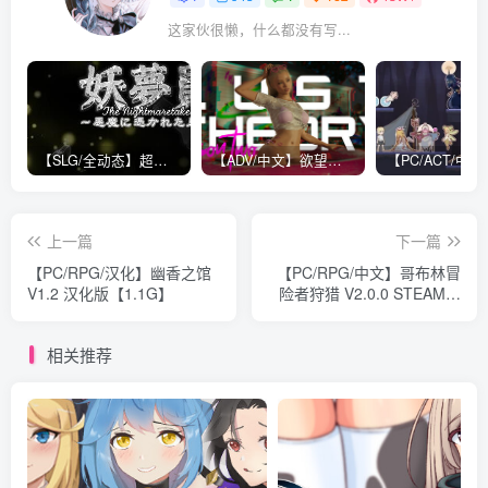
这家伙很懒，什么都没有写...
【SLG/全动态】超级互动：妖梦员~梦魇制造者 V1.5正式版【全CV/13.5G】
【ADV/中文】欲望理论 第二季 Lust Theory S2 V1.0.3 STEAM官方中文版【16.4G】
上一篇
下一篇
【PC/RPG/汉化】幽香之馆
【PC/RPG/中文】哥布林冒
V1.2 汉化版【1.1G】
险者狩猎 V2.0.0 STEAM官
方中文版【1.1G】
相关推荐