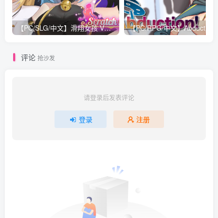
【PC/SLG/中文】滑翔女孩 V1.2 STEAM官方中文版【1G】
【PC/RPG/中文】Abduction！？Bui
评论
抢沙发
请登录后发表评论
登录
注册