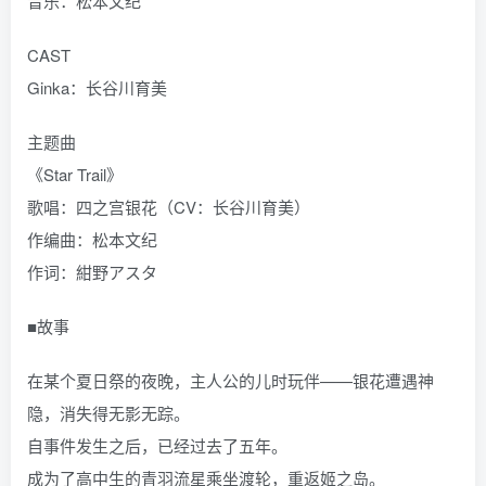
音乐：松本文纪
CAST
Ginka：长谷川育美
主题曲
《Star Trail》
歌唱：四之宫银花（CV：长谷川育美）
作编曲：松本文纪
作词：紺野アスタ
■故事
在某个夏日祭的夜晚，主人公的儿时玩伴——银花遭遇神
隐，消失得无影无踪。
自事件发生之后，已经过去了五年。
成为了高中生的青羽流星乘坐渡轮，重返姬之岛。