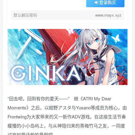
登录购买
默认解压密码
www.mayx.xyz
“回去吧，回到有你的夏天——” 继《ATRI My Dear
Moments》之后，以紺野アスタ与Yusano等成员为核心，由
Frontwing为大家带来的又一新作ADV游戏。在这座生活节奏
缓慢的小小岛屿上，与从神隐归来的青梅竹马之友，一同度
过宛如童话般的暑假吧。