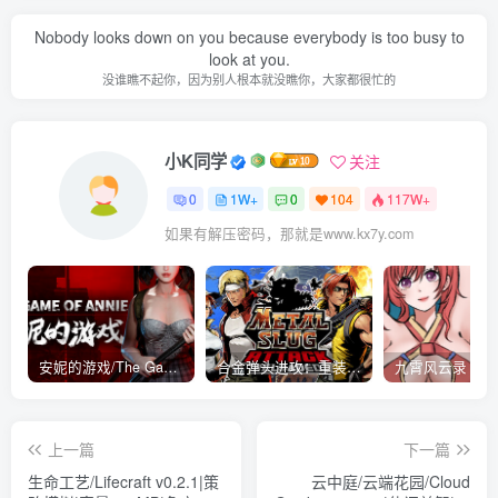
Nobody looks down on you because everybody is too busy to
look at you.
没谁瞧不起你，因为别人根本就没瞧你，大家都很忙的
小K同学
关注
0
1W+
0
104
117W+
如果有解压密码，那就是www.kx7y.com
安妮的游戏/The Game of Annie v0.99981|射击动作|容量14.6GB|免安装绿色中文版
合金弹头进攻：重装上阵/METAL SLUG ATTACK RELOADED Build.16214511|策略模拟|容量2.7GB|免安装绿色中文版
上一篇
下一篇
生命工艺/Lifecraft v0.2.1|策
云中庭/云端花园/Cloud