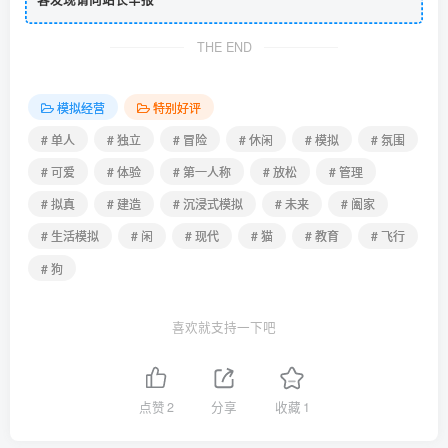
THE END
模拟经营
特别好评
# 单人
# 独立
# 冒险
# 休闲
# 模拟
# 氛围
# 可爱
# 体验
# 第一人称
# 放松
# 管理
# 拟真
# 建造
# 沉浸式模拟
# 未来
# 阖家
# 生活模拟
# 闲
# 现代
# 猫
# 教育
# 飞行
# 狗
喜欢就支持一下吧
点赞
2
分享
收藏
1