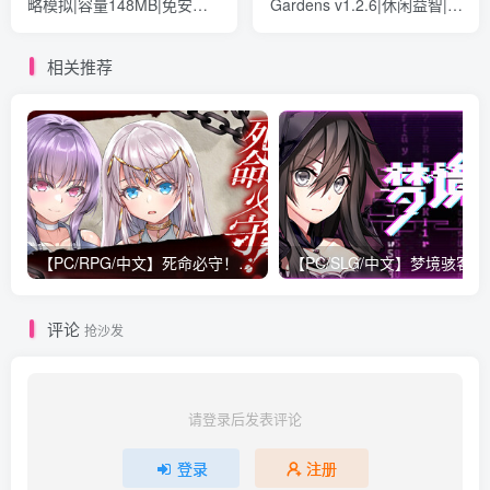
略模拟|容量148MB|免安装
Gardens v1.2.6|休闲益智|容
绿色中文版
量668MB|免安装绿色中文版
相关推荐
【PC/RPG/中文】死命必守！My Life For Thee! STEAM官方中文版【1.7GB】
【PC/SLG/中文】梦境
评论
抢沙发
请登录后发表评论
登录
注册