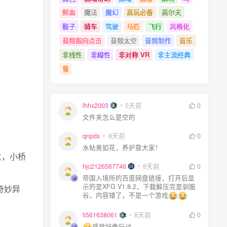
鲜血
魔法
魔幻
高玩必备
高尔夫
骰子
骑车
驾驶
马匹
飞行
风格化
音频指向点击
音频太空
音频制作
音乐
非线性
非線性
非对称 VR
非主流经典
雪
lhhx2003
5天前
0
文件夹怎么是空的
qnpdx
8天前
0
水帖美如花，养护靠大家！
立，小桥
hjc2126567746
8天前
0
帝国入境所的百度网盘链接，打开后显
示的是XFG V1.8.2，下载解压完是驯服
奇妙异
谷，内容错了，不是一个游戏
li561638061
8天前
0
感觉好像玩过