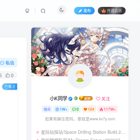
发布
开通会员
私信
5
0
已售 2
小K同学
关注
0
1W+
0
104
117W+
如果有解压密码，那就是www.kx7y.com
星际钻探站/Space Drilling Station Build.24499442|模拟经营|容量1.7GB|免安装绿色中文版