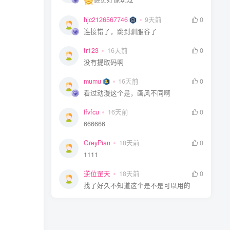
hjc2126567746
9天前
0
连接错了，跳到驯服谷了
tr123
16天前
0
没有提取码啊
mumu
16天前
0
看过动漫这个是，画风不同啊
ffvfcu
16天前
0
666666
GreyPian
18天前
0
1111
逆位罡天
18天前
0
找了好久不知道这个是不是可以用的