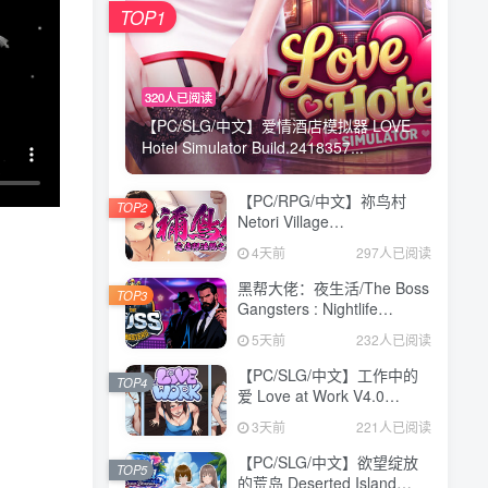
TOP1
320人已阅读
【PC/SLG/中文】爱情酒店模拟器 LOVE
Hotel Simulator Build.2418357...
【PC/RPG/中文】祢鸟村
TOP2
Netori Village
Build.24194835 STEAM官
4天前
297人已阅读
方中文版【540MB】
黑帮大佬：夜生活/The Boss
TOP3
Gangsters : Nightlife
Build.21376939|模拟经营|容
5天前
232人已阅读
量8.4GB|免安装绿色中文版
【PC/SLG/中文】工作中的
TOP4
爱 Love at Work V4.0
STEAM官方中文版
3天前
221人已阅读
【3.1GB】
【PC/SLG/中文】欲望绽放
TOP5
的荒岛 Deserted Island