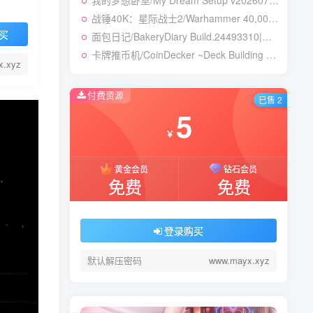
我的梦想卧室/My Dream Setup v20260718|休闲益智|容量3GB|免安装绿色中文版
战锤40K：星际战士2/Warhammer 40,000: Space Marine 2 v14.0.0.1|动作冒险|容量214.5GB|免安装绿色中文版
买
面包日记/BakeryDiary Build.24493310|模拟经营|容量265B|免安装绿色中文版
卡牌推币机/CoinDecker ~Deck Building Pusher~ Build.24470236|休闲益智|容量293B|免安装绿色中文版
x.xyz
付费资源
已售 2
5
￥
黄金会员
钻石会员
免费
免费
登录购买
默认解压密码
www.mayx.xyz