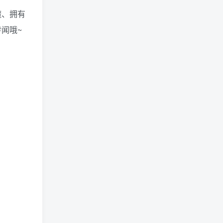
魔、拥有
闻哦~