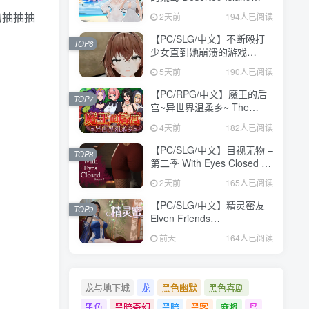
Where Desire Blossoms
的抽抽抽
2天前
194人已阅读
V1.03 STEAM官方中文版
【1.1GB】
【PC/SLG/中文】不断殴打
TOP6
少女直到她崩溃的游戏
V1.0.0 汉化版【473MB】
5天前
190人已阅读
【PC/RPG/中文】魔王的后
TOP7
宫~异世界温柔乡~ The
Demon King: Harem
4天前
182人已阅读
Build.24371582 STEAM官
方中文版【1.6GB】
【PC/SLG/中文】目视无物 –
TOP8
第二季 With Eyes Closed –
Season 2 Build.24311960
2天前
165人已阅读
STEAM官方中文版
【9.8GB】
【PC/SLG/中文】精灵密友
TOP9
Elven Friends
Build.24386731 STEAM官
前天
164人已阅读
方中文版【954MB】
龙与地下城
龙
黑色幽默
黑色喜剧
黑色
黑暗奇幻
黑暗
黑客
麻将
鸟