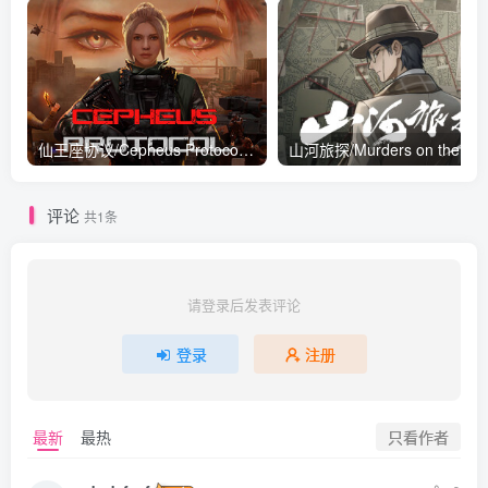
仙王座协议/Cepheus Protocol Build.23833832|策略模拟|容量11.2GB|免安装绿色中文版
评论
共1条
请登录后发表评论
登录
注册
只看作者
最新
最热