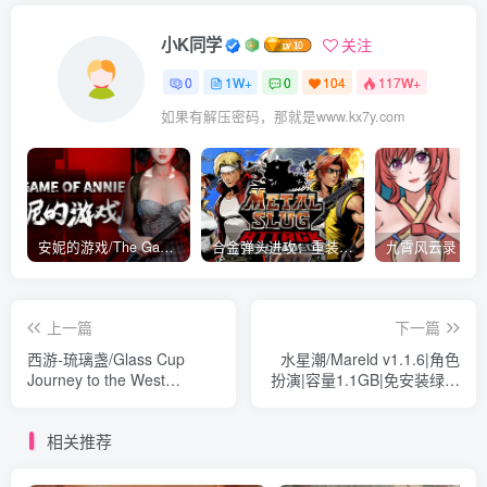
小K同学
关注
0
1W+
0
104
117W+
如果有解压密码，那就是www.kx7y.com
安妮的游戏/The Game of Annie v0.99981|射击动作|容量14.6GB|免安装绿色中文版
合金弹头进攻：重装上阵/METAL SLUG ATTACK RELOADED Build.16214511|策略模拟|容量2.7GB|免安装绿色中文版
上一篇
下一篇
西游-琉璃盏/Glass Cup
水星潮/Mareld v1.1.6|角色
Journey to the West
扮演|容量1.1GB|免安装绿色
Build.15395367|动作冒险|容
中文版
量864MB|免安装绿色中文版
相关推荐