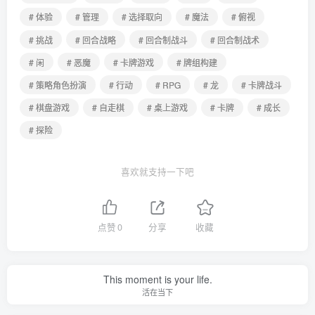
# 体验
# 管理
# 选择取向
# 魔法
# 俯视
# 挑战
# 回合战略
# 回合制战斗
# 回合制战术
# 闲
# 恶魔
# 卡牌游戏
# 牌组构建
# 策略角色扮演
# 行动
# RPG
# 龙
# 卡牌战斗
# 棋盘游戏
# 自走棋
# 桌上游戏
# 卡牌
# 成长
# 探险
喜欢就支持一下吧
点赞
0
分享
收藏
This moment is your life.
活在当下