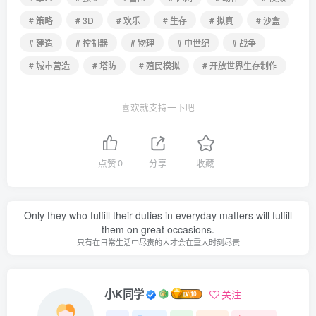
# 策略
# 3D
# 欢乐
# 生存
# 拟真
# 沙盒
# 建造
# 控制器
# 物理
# 中世纪
# 战争
# 城市营造
# 塔防
# 殖民模拟
# 开放世界生存制作
喜欢就支持一下吧
点赞
0
分享
收藏
Forever facing sunlight, so you can not see the shadow of the.
永远面向阳光，这样你就看不见阴影了
小K同学
关注
0
1W+
0
104
117W+