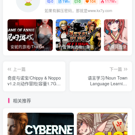
如果有解压密码，那就是www.kx7y.com
安妮的游戏/The Game of Annie v0.99981|射击动作|容量14.6GB|免安装绿色中文版
合金弹头进攻：重装上阵/METAL SLUG ATTACK RELOADED Build.16214511|策略模拟|容量2.7GB|免安装绿色中文版
上一篇
下一篇
奇皮与诺宝/Chippy & Noppo
语言学习/Noun Town
v1.2.0|动作冒险|容量1.7GB|
Language Learning
免安装绿色中文版
Build.17148132|休闲益智|容
量3GB|免安装绿色中文版
相关推荐