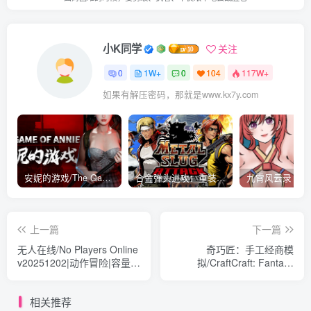
小K同学
关注
0
1W+
0
104
117W+
如果有解压密码，那就是www.kx7y.com
安妮的游戏/The Game of Annie v0.99981|射击动作|容量14.6GB|免安装绿色中文版
合金弹头进攻：重装上阵/METAL SLUG ATTACK RELOADED Build.16214511|策略模拟|容量2.7GB|免安装绿色中文版
上一篇
下一篇
无人在线/No Players Online
奇巧匠：手工经商模
v20251202|动作冒险|容量
拟/CraftCraft: Fantasy
789MB|免安装绿色中文版
Merchant Simulator v1.2.4|
模拟经营|容量4.4GB|免安装
相关推荐
绿色中文版