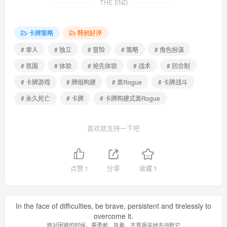
THE END
卡牌策略
特别好评
# 单人
# 独立
# 冒险
# 策略
# 角色扮演
# 氛围
# 体验
# 抢先体验
# 战术
# 回合制
# 卡牌游戏
# 牌组构建
# 类Rogue
# 卡牌战斗
# 永久死亡
# 卡牌
# 卡牌构建式类Rogue
喜欢就支持一下吧
点赞
1
分享
收藏
1
In the face of difficulties, be brave, persistent and tirelessly to
overcome it.
面对困难的时候，要勇敢、执着、不畏艰辛地去战胜它