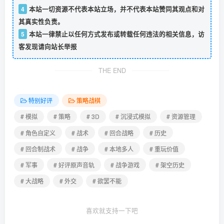
4
本站一切资源不代表本站立场，并不代表本站赞同其观点和对
其真实性负责。
5
本站一律禁止以任何方式发布或转载任何违法的相关信息，访
客发现请向站长举报
THE END
特别好评
策略战棋
# 模拟
# 策略
# 3D
# 沉浸式模拟
# 资源管理
# 角色自定义
# 战术
# 回合战略
# 历史
# 回合制战术
# 战争
# 本地多人
# 重玩价值
# 军事
# 好评原声音轨
# 战争游戏
# 架空历史
# 大战略
# 外交
# 欲罢不能
喜欢就支持一下吧