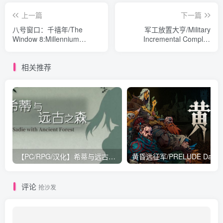
上一篇
下一篇
八号窗口：千禧年/The
军工放置大亨/Military
Window 8:Millennium
Incremental Complex
Build.22969343|动作冒险|容
Build.22999260|策略战棋|容
量833MB|免安装绿色中文版
量1.1GB|免安装绿色中文版
相关推荐
【PC/RPG/汉化】希蒂与远古之森 V2.05 汉化版【1.7G】
评论
抢沙发