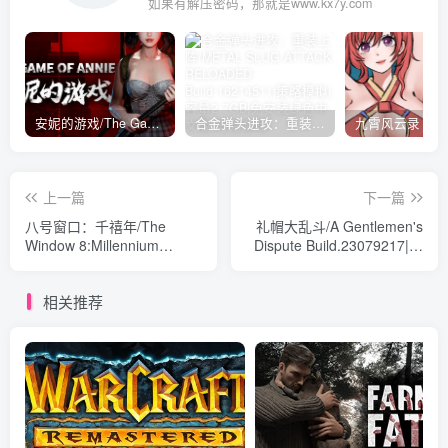
如果有解压密码，那就是www.kx7y.com
安妮的游戏/The Game of Annie v0.99981|射击动作|容量14.6GB|免安装绿色中文版
合金弹头进攻：重装上阵/METAL SLUG ATTACK RELOADED Build.16214511|策略模拟|容量2.7GB|免安装绿色中文版
上一篇
下一篇
八号窗口：千禧年/The
礼帽大乱斗/A Gentlemen's
Window 8:Millennium
Dispute Build.23079217|动
Build.22969343|动作冒险|容
作冒险|容量4.1GB|免安装绿
量833MB|免安装绿色中文版
色中文版
相关推荐