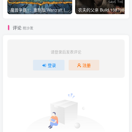
魔兽争霸1：重制版/Warcraft I Remastered v1.0.0.2137|即时战略|容量681MB|免安装绿色中文版
农夫的父亲 Build.138708
评论
抢沙发
请登录后发表评论
登录
注册