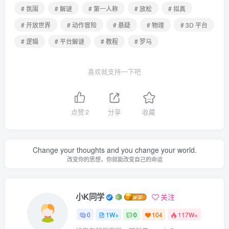
# 氛围
# 解谜
# 第一人称
# 放松
# 拟真
# 开放世界
# 动作冒险
# 悬疑
# 物理
# 3D 平台
# 逻辑
# 平台解谜
# 教程
# 罗马
喜欢就支持一下吧
点赞
2
分享
收藏
Change your thoughts and you change your world.
改变你的思想，你就能改变自己的命运
小K同学
关注
0
1W+
0
104
117W+