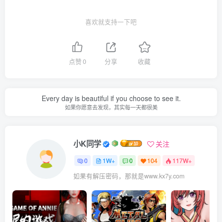
喜欢就支持一下吧
点赞
0
分享
收藏
Every day is beautiful if you choose to see it.
如果你愿意去发现，其实每一天都很美
小K同学
关注
0
1W+
0
104
117W+
如果有解压密码，那就是www.kx7y.com