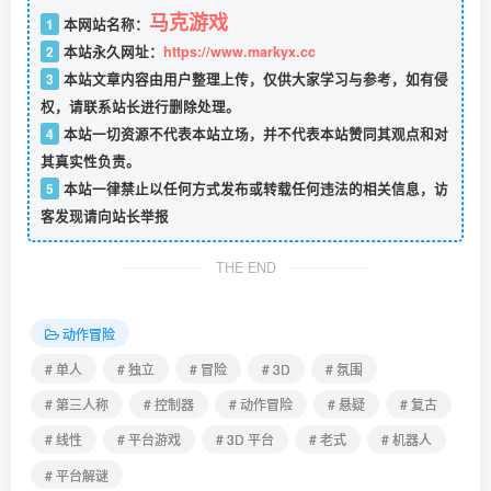
马克游戏
1
本网站名称：
2
本站永久网址：
https://www.markyx.cc
3
本站文章内容由用户整理上传，仅供大家学习与参考，如有侵
权，请联系站长进行删除处理。
4
本站一切资源不代表本站立场，并不代表本站赞同其观点和对
其真实性负责。
5
本站一律禁止以任何方式发布或转载任何违法的相关信息，访
客发现请向站长举报
THE END
动作冒险
# 单人
# 独立
# 冒险
# 3D
# 氛围
# 第三人称
# 控制器
# 动作冒险
# 悬疑
# 复古
# 线性
# 平台游戏
# 3D 平台
# 老式
# 机器人
# 平台解谜