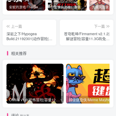
安妮的游戏/The Game of Annie v0.99981|射击动作|容量14.6GB|免安装绿色中文版
合金弹头进攻：重装上阵/METAL SLUG ATTACK RELOADED Build.16214511|策略模拟|容量2.7GB|免安装绿色中文版
上一篇
下一篇
深岩之下/Hypogea
苍穹乾坤/Firmament v2.1.2|
Build.21192301|动作冒险|容
解谜冒险|容量11.3GB|免安
量548MB|免安装绿色中文版
装绿色中文版
相关推荐
OM6N v1.0|恐怖冒险|容量12.8GB|免安装绿色中文版
评论
抢沙发