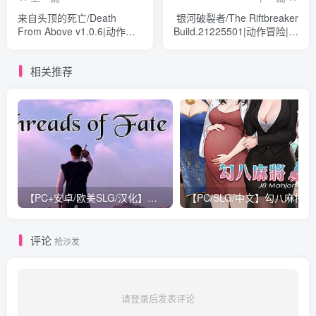
来自头顶的死亡/Death
银河破裂者/The Riftbreaker
From Above v1.0.6|动作冒
Build.21225501|动作冒险|容
险|容量8.3GB|免安装绿色中
量14GB|免安装绿色中文版
文版
相关推荐
【PC+安卓/欧美SLG/汉化】命运之线 Threads of Fate Ch.3 汉化版【1G】
【PC/SLG/中文】勾八
评论
抢沙发
请登录后发表评论