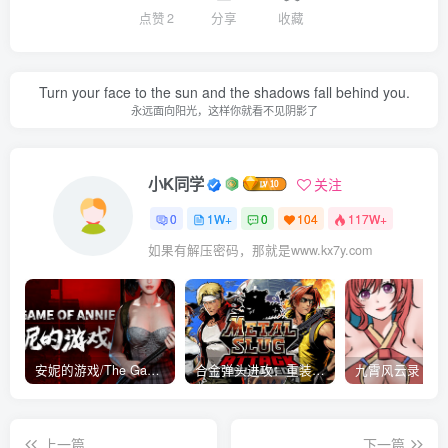
点赞
2
分享
收藏
Turn your face to the sun and the shadows fall behind you.
永远面向阳光，这样你就看不见阴影了
小K同学
关注
0
1W+
0
104
117W+
如果有解压密码，那就是www.kx7y.com
安妮的游戏/The Game of Annie v0.99981|射击动作|容量14.6GB|免安装绿色中文版
合金弹头进攻：重装上阵/METAL SLUG ATTACK RELOADED Build.16214511|策略模拟|容量2.7GB|免安装绿色中文版
上一篇
下一篇