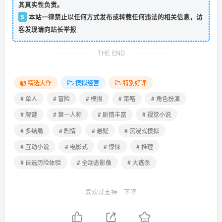
其真实性负责。
5
本站一律禁止以任何方式发布或转载任何违法的相关信息，访
客发现请向站长举报
THE END
精选大作
模拟经营
特别好评
# 单人
# 冒险
# 模拟
# 策略
# 角色扮演
# 解谜
# 第一人称
# 剧情丰富
# 视觉小说
# 多结局
# 剧情
# 悬疑
# 沉浸式模拟
# 互动小说
# 电影式
# 惊悚
# 推理
# 自选历险体验
# 全动态影像
# 大逃杀
喜欢就支持一下吧