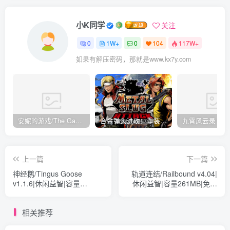
小K同学
关注
0
1W+
0
104
117W+
如果有解压密码，那就是www.kx7y.com
安妮的游戏/The Game of Annie v0.99981|射击动作|容量14.6GB|免安装绿色中文版
合金弹头进攻：重装上阵/METAL SLUG ATTACK RELOADED Build.16214511|策略模拟|容量2.7GB|免安装绿色中文版
上一篇
下一篇
神经鹅/Tingus Goose
轨道连结/Railbound v4.04|
v1.1.6|休闲益智|容量
休闲益智|容量261MB|免安
617MB|免安装绿色中文版
装绿色中文版
相关推荐