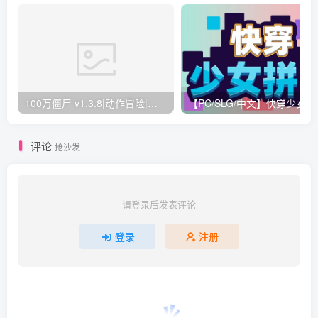
100万僵尸 v1.3.8|动作冒险|容量6.4GB|免安装绿色中文版
【PC/SLG/中
评论
抢沙发
请登录后发表评论
登录
注册