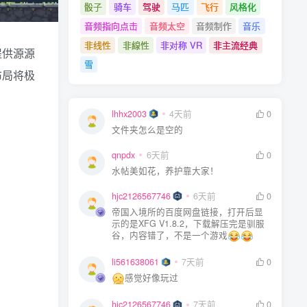
骰子
骑车
驾驶
马匹
飞行
风格化
音频指向点击
音频太空
音频制作
音乐
非线性
非線性
非对称 VR
非主流经典
提供源源
雪
布局将极
lhhx2003
4天前
0
文件夹怎么是空的
qnpdx
6天前
0
水帖美如花，养护靠大家！
hjc2126567746
6天前
0
帝国入境所的百度网盘链接，打开后显
示的是XFG V1.8.2，下载解压完是驯服
谷，内容错了，不是一个游戏
li561638061
7天前
0
感觉好像玩过
hjc2126567746
7天前
0