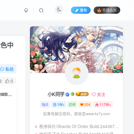
发布
开通会员
装绿色中
私信
3
0
小K同学
关注
战斗吧！勇者学院/Battle On! Hero Academy v1.1.28|休闲益智|容量162MB|免安装绿色中文版
0
1W+
0
104
117W+
如果有解压密码，那就是www.kx7y.com
秩序碎片/Shards Of Order Build.24436710|角色扮演|容量2.9GB|免安装绿色中文版