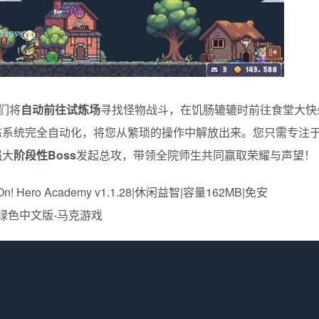
们将
自动前往试炼场
寻找怪物战斗，在饥肠辘辘时前往食堂大快
态系统完全自动化，将您从繁琐的操作中解放出来。您只需专注
强大
阶段性Boss
发起总攻，带领全院师生共同赢取荣耀与声望！