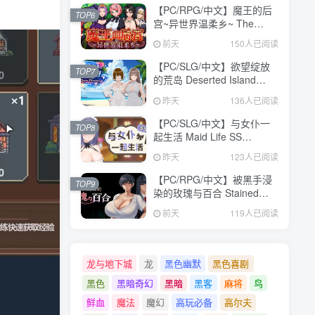
【PC/RPG/中文】魔王的后
TOP6
宫~异世界温柔乡~ The
Demon King: Harem
前天
150人已阅读
Build.24371582 STEAM官
方中文版【1.6GB】
【PC/SLG/中文】欲望绽放
TOP7
的荒岛 Deserted Island
Where Desire Blossoms
昨天
136人已阅读
V1.03 STEAM官方中文版
【1.1GB】
【PC/SLG/中文】与女仆一
TOP8
起生活 Maid Life SS
Build.24377103 STEAM官
昨天
123人已阅读
方中文版【598MB】
【PC/RPG/中文】被黑手浸
TOP9
染的玫瑰与百合 Stained
Roses & Lilies
前天
119人已阅读
Build.24334183 STEAM官
方中文版【1.9GB】
龙与地下城
龙
黑色幽默
黑色喜剧
黑色
黑暗奇幻
黑暗
黑客
麻将
鸟
鲜血
魔法
魔幻
高玩必备
高尔夫