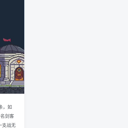
条，如
一名剑客
一支战无