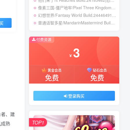
他们来了/It Reaches Build.24185462|恐怖冒险|容量5GB|免安装绿色中文版
像素三国-僵尸地牢/Pixel Three Kingdoms: Zombie Dungeon Build.24007867|动作冒险|容量354B|免安装绿色中文版
幻想世界/Fantasy World Build.24446491|策略战棋|容量3.8GB|免安装绿色中文版
普通话智多星/MandarinMastermind Build.24053068|动作冒险|容量5.5GB|免安装绿色中文版
买
付费资源
3
￥
黄金会员
钻石会员
免费
免费
登录购买
勇者、建
TOP1
机成熟