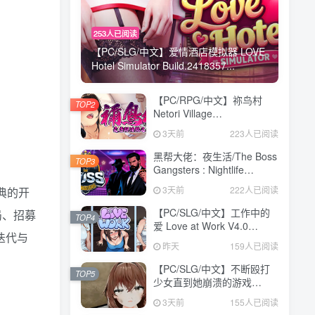
253人已阅读
【PC/SLG/中文】爱情酒店模拟器 LOVE
Hotel Simulator Build.2418357...
【PC/RPG/中文】祢鸟村
TOP2
Netori Village
Build.24194835 STEAM官
3天前
223人已阅读
方中文版【540MB】
黑帮大佬：夜生活/The Boss
TOP3
Gangsters : Nightlife
Build.21376939|模拟经营|容
3天前
222人已阅读
典的开
量8.4GB|免安装绿色中文版
【PC/SLG/中文】工作中的
局、招募
TOP4
爱 Love at Work V4.0
迭代与
STEAM官方中文版
昨天
159人已阅读
【3.1GB】
【PC/SLG/中文】不断殴打
TOP5
少女直到她崩溃的游戏
V1.0.0 汉化版【473MB】
3天前
155人已阅读