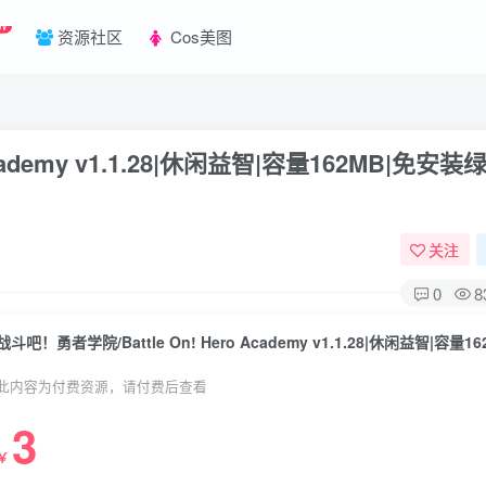
W
资源社区
Cos美图
cademy v1.1.28|休闲益智|容量162MB|免安
关注
0
8
此内容为付费资源，请付费后查看
3
￥