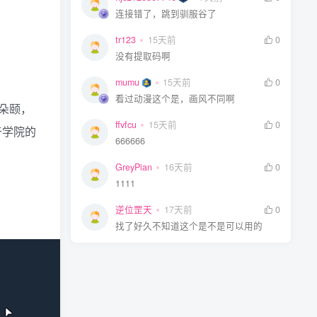
连接错了，跳到驯服谷了
tr123
15天前
0
没有提取码啊
mumu
15天前
0
看过动漫这个是，画风不同啊
朵颐，
ffvfcu
15天前
0
于学院的
666666
GreyPian
16天前
0
1111
逆位罡天
17天前
0
找了好久不知道这个是不是可以用的