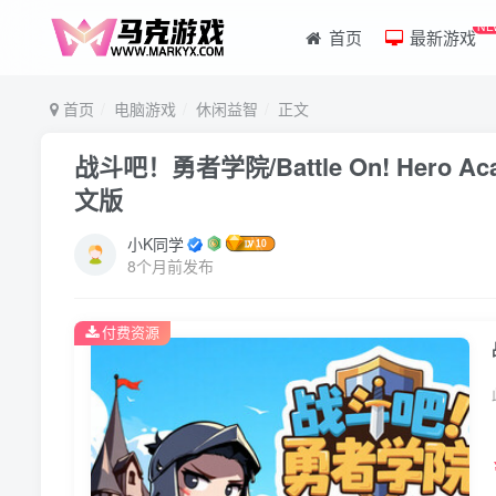
NE
首页
最新游戏
首页
电脑游戏
休闲益智
正文
战斗吧！勇者学院/Battle On! Hero A
文版
小K同学
8个月前发布
付费资源