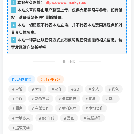
2
本站永久网址：
https://www.markyx.cc
3
本站文章内容由用户整理上传，仅供大家学习与参考，如有侵
权，请联系站长进行删除处理。
4
本站一切资源不代表本站立场，并不代表本站赞同其观点和对
其真实性负责。
5
本站一律禁止以任何方式发布或转载任何违法的相关信息，访
客发现请向站长举报
THE END
动作冒险
特别好评
# 冒险
# 休闲
# 动作
# 2D
# 多人
# 彩色
# 合作
# 动作冒险
# 像素图形
# 街机
# 复古
# 阖家
# 在线合作
# 横向滚屏
# 本地合作
# 本地多人
# 90 年代
# 漫画
# 清版动作
# 超级英雄