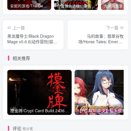
安妮的游戏/The Game of Annie v0.99981|射击动作|容量14.6GB|免安装绿色中文版
合金弹头进攻：重装上阵/METAL SLUG ATTACK RELOADED Build.16214511|策略模拟|容量2.7GB|免安装绿色中文版
上一篇
下一篇
黑龙魔导士/Black Dragon
马的故事：翡翠谷牧
Mage v0.6.6|动作冒险|容量
场/Horse Tales: Emerald
873MB|免安装绿色中文版
Valley Ranch v1.1.7|动作冒
险|容量5.5GB|免安装绿色中
相关推荐
文版
摸金牌/Crypt Card Build.24363466|动作冒险|容量654MB|免安装绿色中文版
【PC/ADV/
评论
抢沙发