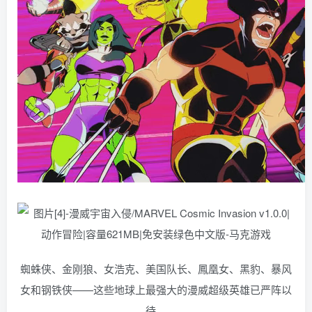
蜘蛛侠、金刚狼、女浩克、美国队长、鳳凰女、黑豹、暴风
女和钢铁侠——这些地球上最强大的漫威超级英雄已严阵以
待。