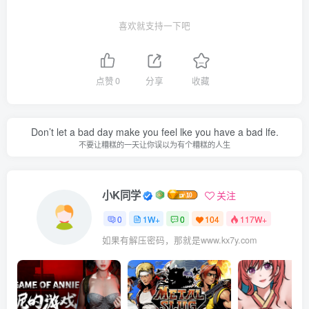
喜欢就支持一下吧
点赞
0
分享
收藏
Don’t let a bad day make you feel lke you have a bad lfe.
不要让糟糕的一天让你误以为有个糟糕的人生
小K同学
关注
0
1W+
0
104
117W+
如果有解压密码，那就是www.kx7y.com