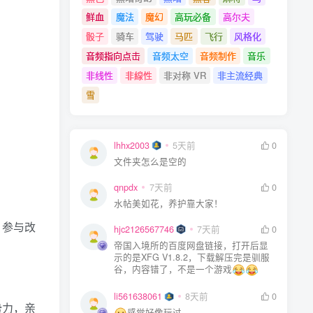
鲜血
魔法
魔幻
高玩必备
高尔夫
骰子
骑车
驾驶
马匹
飞行
风格化
音频指向点击
音频太空
音频制作
音乐
非线性
非線性
非对称 VR
非主流经典
雪
lhhx2003
5天前
0
文件夹怎么是空的
qnpdx
7天前
0
水帖美如花，养护靠大家！
，参与改
hjc2126567746
7天前
0
帝国入境所的百度网盘链接，打开后显
。
示的是XFG V1.8.2，下载解压完是驯服
谷，内容错了，不是一个游戏
li561638061
8天前
0
势力，亲
感觉好像玩过