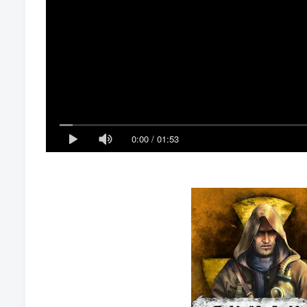
0:00
/
01:53