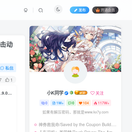
发布
开通会员
|射击动
私信
7
1
小K同学
关注
潜行者：晴空增强版/S.T.A.L.K.E.R.: Clear Sky – Enhanced Edition v1.9.0.18712|射击动作|容量7.9GB|免安装绿色中文版
0
1W+
0
104
117W+
如果有解压密码，那就是www.kx7y.com
神券救我命/Saved by the Coupon Build.23925962|休闲益智|容量273B|免安装绿色中文版