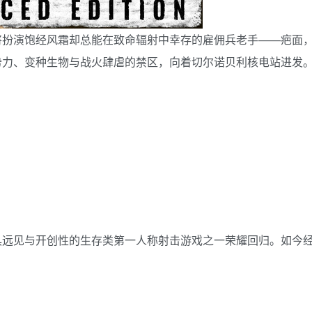
将扮演饱经风霜却总能在致命辐射中幸存的雇佣兵老手——疤面
势力、变种生物与战火肆虐的禁区，向着切尔诺贝利核电站进发
具远见与开创性的生存类第一人称射击游戏之一荣耀回归。如今