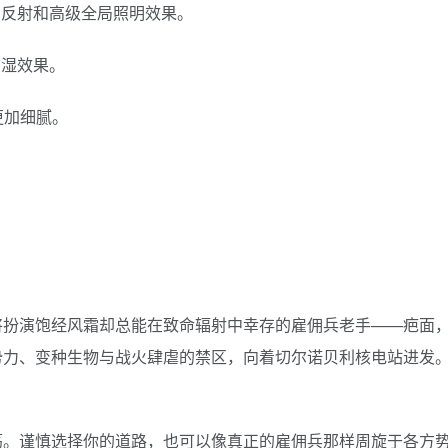
间反射和高级全局照明效果。
潮湿效果。
更加细腻。
将扮演饱经风霜却总能在致命辐射中幸存的雇佣兵老手——疤面
势力、变种生物与战火肆虐的禁区，向着切尔诺贝利核电站进发
荡。谨慎选择你的道路，也可以像真正的雇佣兵那样周旋于各方