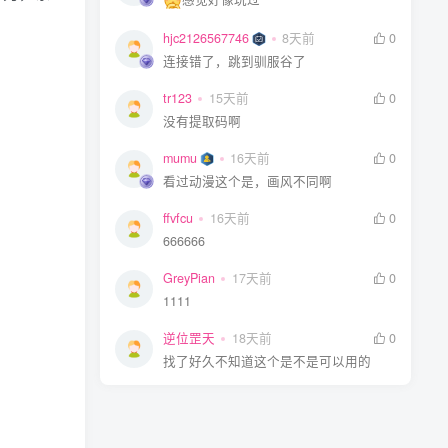
hjc2126567746
8天前
0
连接错了，跳到驯服谷了
tr123
15天前
0
没有提取码啊
mumu
16天前
0
看过动漫这个是，画风不同啊
ffvfcu
16天前
0
666666
GreyPian
17天前
0
1111
逆位罡天
18天前
0
找了好久不知道这个是不是可以用的