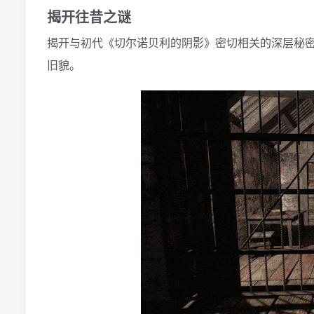
揭开往昔之谜
揭开与初代《切尔诺贝利的阴影》密切相关的深层秘
旧貌。