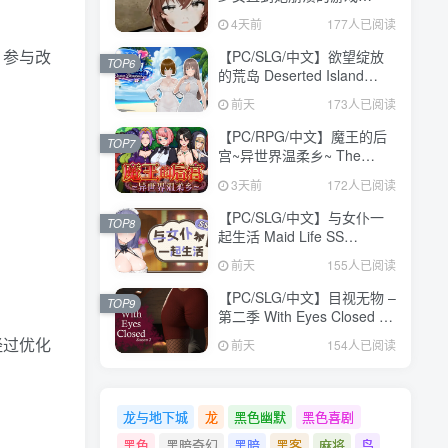
V1.0.0 汉化版【473MB】
4天前
177人已阅读
，参与改
【PC/SLG/中文】欲望绽放
TOP6
的荒岛 Deserted Island
。
Where Desire Blossoms
前天
173人已阅读
V1.03 STEAM官方中文版
【1.1GB】
【PC/RPG/中文】魔王的后
TOP7
宫~异世界温柔乡~ The
Demon King: Harem
3天前
172人已阅读
Build.24371582 STEAM官
方中文版【1.6GB】
【PC/SLG/中文】与女仆一
TOP8
起生活 Maid Life SS
Build.24377103 STEAM官
前天
155人已阅读
方中文版【598MB】
【PC/SLG/中文】目视无物 –
TOP9
第二季 With Eyes Closed –
Season 2 Build.24311960
经过优化
前天
154人已阅读
STEAM官方中文版
【9.8GB】
龙与地下城
龙
黑色幽默
黑色喜剧
黑色
黑暗奇幻
黑暗
黑客
麻将
鸟