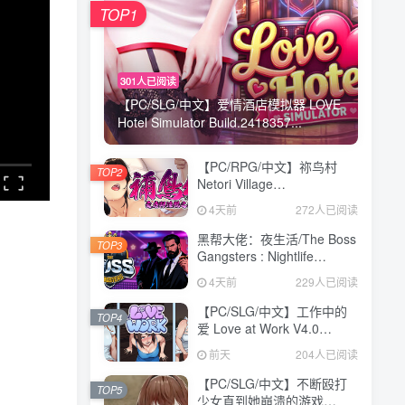
TOP1
301人已阅读
【PC/SLG/中文】爱情酒店模拟器 LOVE
Hotel Simulator Build.2418357...
【PC/RPG/中文】祢鸟村
TOP2
Netori Village
Build.24194835 STEAM官
4天前
272人已阅读
方中文版【540MB】
黑帮大佬：夜生活/The Boss
TOP3
Gangsters : Nightlife
Build.21376939|模拟经营|容
4天前
229人已阅读
量8.4GB|免安装绿色中文版
【PC/SLG/中文】工作中的
TOP4
爱 Love at Work V4.0
STEAM官方中文版
前天
204人已阅读
【3.1GB】
【PC/SLG/中文】不断殴打
TOP5
少女直到她崩溃的游戏