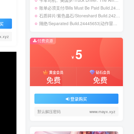
卡车司机：美国梦/Truck Driver: The American Dream Build.24390879|模拟经营|容量19.5GB|免安装绿色中文版
账单必须支付/Bills Must Be Paid Build.24451921|动作冒险|容量1.4GB|免安装绿色中文版
石质碎片/紫色晶石/Stoneshard Build.24221199|角色扮演|容量887B|免安装绿色中文版
隔绝/Separated Build.24445653|动作冒险|容量8.1GB|免安装绿色中文版
买
x.xyz
付费资源
5
￥
黄金会员
钻石会员
免费
免费
登录购买
默认解压密码
www.mayx.xyz