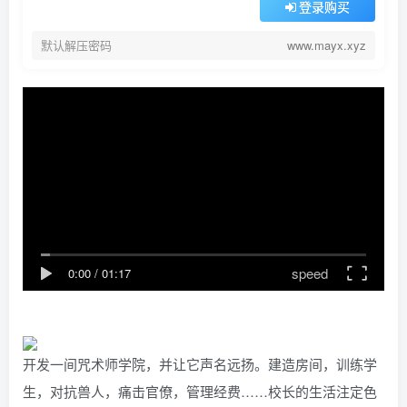
登录购买
默认解压密码
www.mayx.xyz
speed
0:00
/
01:17
开发一间咒术师学院，并让它声名远扬。建造房间，训练学
生，对抗兽人，痛击官僚，管理经费……校长的生活注定色