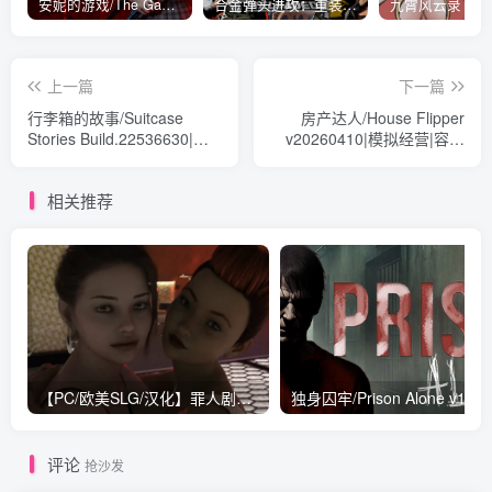
安妮的游戏/The Game of Annie v0.99981|射击动作|容量14.6GB|免安装绿色中文版
合金弹头进攻：重装上阵/METAL SLUG ATTACK RELOADED Build.16214511|策略模拟|容量2.7GB|免安装绿色中文版
上一篇
下一篇
行李箱的故事/Suitcase
房产达人/House Flipper
Stories Build.22536630|模
v20260410|模拟经营|容量
拟经营|容量1GB|免安装绿色
21.4GB|免安装绿色中文版
中文版
相关推荐
【PC/欧美SLG/汉化】罪人剧场 Theater Of Sinners V0.3 汉化版【2G】
评论
抢沙发