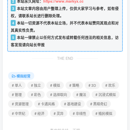
2
本站永久网址：
https://www.markyx.cc
3
本站文章内容由用户整理上传，仅供大家学习与参考，如有侵
权，请联系站长进行删除处理。
4
本站一切资源不代表本站立场，并不代表本站赞同其观点和对
其真实性负责。
5
本站一律禁止以任何方式发布或转载任何违法的相关信息，访
客发现请向站长举报
THE END
模拟经营
# 单人
# 独立
# 模拟
# 策略
# 3D
# 欢乐
# 管理
# 彩色
# 选择取向
# 魔法
# 沉浸式模拟
# 资源管理
# 卡通风格
# 基地建设
# 黑暗奇幻
# 中世纪
# 经济
# 灵异
# 非线性
# 殖民模拟