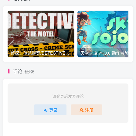
侦探：旅馆谜案/DETECTIVE – The Motel Build.16365120|动作冒险|容量16.5GB|免安装绿色中文版
天空之旅 v1.0.0|动作
评论
抢沙发
请登录后发表评论
登录
注册