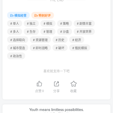
THE END
模拟经营
特别好评
# 单人
# 独立
# 模拟
# 策略
# 剧情丰富
# 多人
# 生存
# 管理
# 沙盒
# 开放世界
# 选择取向
# 资源管理
# 历史
# 经济
# 城市营造
# 即时战略
# 破坏
# 殖民模拟
# 政治性
喜欢就支持一下吧
点赞
0
分享
收藏
Youth means limitless possibilities.