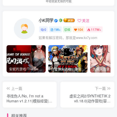
年轻就是无限的可能
小K同学
关注
0
1W+
0
104
117W+
如果有解压密码，那就是www.kx7y.com
安妮的游戏/The Game of Annie v0.99981|射击动作|容量14.6GB|免安装绿色中文版
合金弹头进攻：重装上阵/METAL SLUG ATTACK RELOADED Build.16214511|策略模拟|容量2.7GB|免安装绿色中文版
上一篇
下一篇
寻找伪人/No, I'm not a
虚实之间2/SYNTHETIK 2
Human v1.2.11|模拟经营|容
v0.18.0|动作冒险|容量
量919MB|免安装绿色中文版
9.1GB|免安装绿色中文版
相关推荐