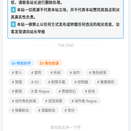
权，请联系站长进行删除处理。
4
本站一切资源不代表本站立场，并不代表本站赞同其观点和对
其真实性负责。
5
本站一律禁止以任何方式发布或转载任何违法的相关信息，访
客发现请向站长举报
THE END
特别好评
角色扮演
# 单人
# 冒险
# 休闲
# 动作
# 角色扮演
# 氛围
# 2D
# 剧情丰富
# 控制器
# 像素图形
# 俯视
# 类 Rogue
# 黑暗奇幻
# 砍杀
# 动作角色扮演
# 迷宫探索
# 动作类 Rogue
# 弹幕射击
# 清版射击
# 竞分
喜欢就支持一下吧