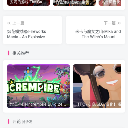
安妮的游戏/The Game of Annie v0.99981|射击动作|容量14.6GB|免安装绿色中文版
合金弹头进攻：重装上阵/METAL SLUG ATTACK RELOADED Build.16214511|策略模拟|容量2.7GB|免安装绿色中文版
上一篇
下一篇
烟花模拟器/Fireworks
米卡与魔女之山/Mika and
Mania - An Explosive
The Witch's Mountain
Simulator Build.18456878|
v1.0.2|动作冒险|容量2.8GB|
模拟经营|容量1.2GB|免安装
免安装绿色中文版
相关推荐
绿色中文版
增量帝国/Incrempire Build.24322161|策略战棋|容量1GB|免安装绿色中文版
【PC+安卓/SLG/汉化】激情启示录 Passionate Revel
评论
抢沙发