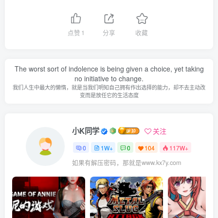
点赞
1
分享
收藏
The worst sort of indolence is being given a choice, yet taking
no initiative to change.
我们人生中最大的懒惰，就是当我们明知自己拥有作出选择的能力，却不去主动改
变而是放任它的生活态度
小K同学
关注
0
1W+
0
104
117W+
如果有解压密码，那就是www.kx7y.com