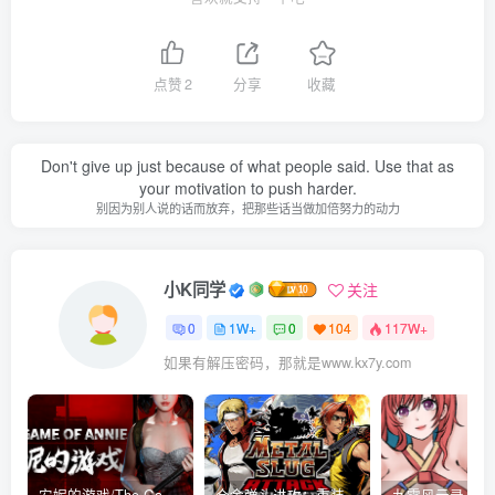
点赞
2
分享
收藏
Don't give up just because of what people said. Use that as
your motivation to push harder.
别因为别人说的话而放弃，把那些话当做加倍努力的动力
小K同学
关注
0
1W+
0
104
117W+
如果有解压密码，那就是www.kx7y.com
安妮的游戏/The Game of Annie v0.99981|射击动作|容量14.6GB|免安装绿色中文版
合金弹头进攻：重装上阵/METAL SLUG ATTACK RELOADED Build.16214511|策略模拟|容量2.7GB|免安装绿色中文版