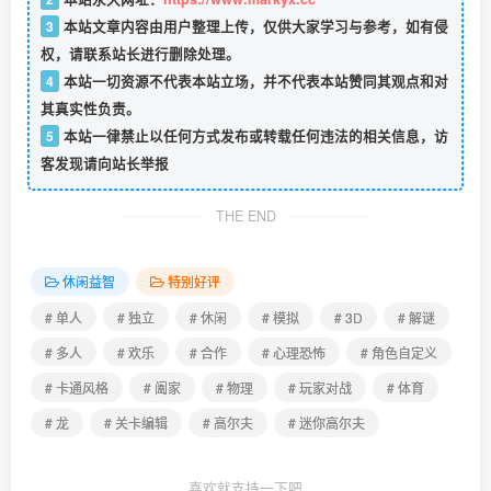
3
本站文章内容由用户整理上传，仅供大家学习与参考，如有侵
权，请联系站长进行删除处理。
4
本站一切资源不代表本站立场，并不代表本站赞同其观点和对
其真实性负责。
5
本站一律禁止以任何方式发布或转载任何违法的相关信息，访
客发现请向站长举报
THE END
休闲益智
特别好评
# 单人
# 独立
# 休闲
# 模拟
# 3D
# 解谜
# 多人
# 欢乐
# 合作
# 心理恐怖
# 角色自定义
# 卡通风格
# 阖家
# 物理
# 玩家对战
# 体育
# 龙
# 关卡编辑
# 高尔夫
# 迷你高尔夫
喜欢就支持一下吧