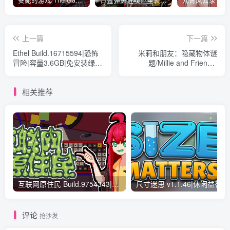
上一篇
下一篇
Ethel Build.16715594|恐怖
米莉和朋友：隐藏物体谜
冒险|容量3.6GB|免安装绿色
题/Millie and Friends:
中文版
Hidden Object Puzzles
Build.16378530|休闲益智|容
相关推荐
量765MB|免安装绿色中文版
互联网原住民 Build.9754343|动作冒险|容量1.1GB|免安装绿色中文版
评论
抢沙发