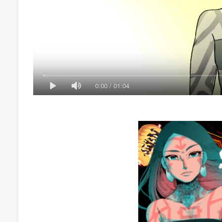
0:00
/
01:04