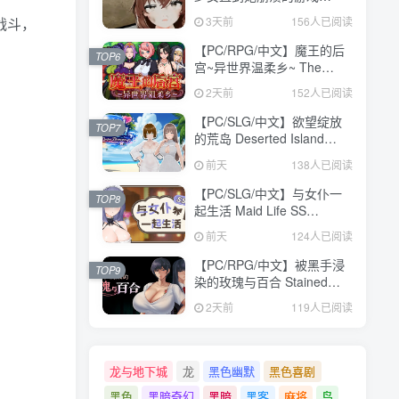
V1.0.0 汉化版【473MB】
3天前
156人已阅读
战斗，
【PC/RPG/中文】魔王的后
TOP6
宫~异世界温柔乡~ The
Demon King: Harem
2天前
152人已阅读
Build.24371582 STEAM官
方中文版【1.6GB】
【PC/SLG/中文】欲望绽放
TOP7
的荒岛 Deserted Island
Where Desire Blossoms
前天
138人已阅读
V1.03 STEAM官方中文版
【1.1GB】
【PC/SLG/中文】与女仆一
TOP8
起生活 Maid Life SS
Build.24377103 STEAM官
前天
124人已阅读
方中文版【598MB】
【PC/RPG/中文】被黑手浸
TOP9
染的玫瑰与百合 Stained
Roses & Lilies
2天前
119人已阅读
Build.24334183 STEAM官
方中文版【1.9GB】
龙与地下城
龙
黑色幽默
黑色喜剧
黑色
黑暗奇幻
黑暗
黑客
麻将
鸟