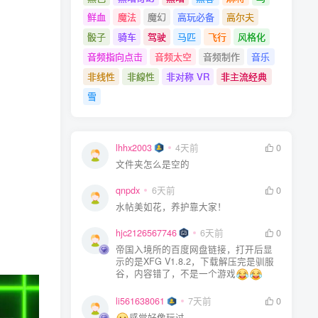
鲜血
魔法
魔幻
高玩必备
高尔夫
骰子
骑车
驾驶
马匹
飞行
风格化
音频指向点击
音频太空
音频制作
音乐
非线性
非線性
非对称 VR
非主流经典
雪
lhhx2003
4天前
0
文件夹怎么是空的
qnpdx
6天前
0
水帖美如花，养护靠大家！
hjc2126567746
6天前
0
帝国入境所的百度网盘链接，打开后显
示的是XFG V1.8.2，下载解压完是驯服
谷，内容错了，不是一个游戏
li561638061
7天前
0
感觉好像玩过