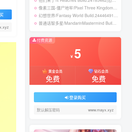
他们来了/It Reaches Build.24185462|恐怖冒险|容量5GB|免安装绿色中文版
像素三国-僵尸地牢/Pixel Three Kingdoms: Zombie Dungeon Build.24007867|动作冒险|容量354B|免安装绿色中文版
买
幻想世界/Fantasy World Build.24446491|策略战棋|容量3.8GB|免安装绿色中文版
普通话智多星/MandarinMastermind Build.24053068|动作冒险|容量5.5GB|免安装绿色中文版
x.xyz
付费资源
5
￥
黄金会员
钻石会员
免费
免费
登录购买
默认解压密码
www.mayx.xyz