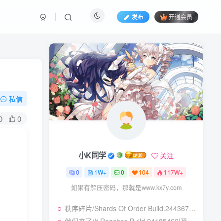
发布
开通会员
私信
0
0
小K同学
关注
0
1W+
0
104
117W+
如果有解压密码，那就是www.kx7y.com
秩序碎片/Shards Of Order Build.24436710|角色扮演|容量2.9GB|免安装绿色中文版