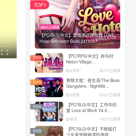
TOP1
256人已阅读
【PC/SLG/中文】爱情酒店模拟器 LOVE
Hotel Simulator Build.2418357...
【PC/RPG/中文】祢鸟村
TOP2
Netori Village
Build.24194835 STEAM官
3天前
227人已阅读
方中文版【540MB】
黑帮大佬：夜生活/The Boss
TOP3
Gangsters : Nightlife
Build.21376939|模拟经营|容
3天前
223人已阅读
量8.4GB|免安装绿色中文版
【PC/SLG/中文】工作中的
TOP4
爱 Love at Work V4.0
STEAM官方中文版
前天
162人已阅读
【3.1GB】
【PC/SLG/中文】不断殴打
TOP5
少女直到她崩溃的游戏