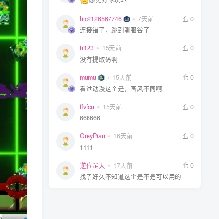
hjc2126567746
7天前
0
连接错了，跳到驯服谷了
tr123
15天前
0
没有提取码啊
mumu
15天前
0
看过动漫这个是，画风不同啊
ffvfcu
15天前
0
666666
GreyPian
16天前
0
1111
逆位罡天
17天前
0
找了好久不知道这个是不是可以用的